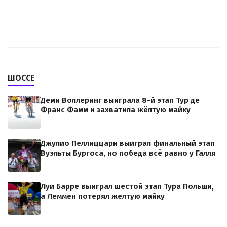
ШОССЕ
Деми Воллеринг выиграла 8-й этап Тур де
Франс Фамм и захватила жёлтую майку
Джулио Пеллиццари выиграл финальный этап
Вуэльты Бургоса, но победа всё равно у Галля
Луи Барре выиграл шестой этап Тура Польши,
а Леммен потерял желтую майку