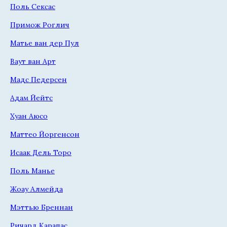
Поль Сексас
Примож Роглич
Матье ван дер Пул
Ваут ван Арт
Мадс Педерсен
Адам Йейтс
Хуан Аюсо
Маттео Йоргенсон
Исаак Дель Торо
Поль Манье
Жоау Алмейда
Мэттью Бреннан
Ричард Карапас