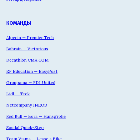
КОМАНДЫ
Alpecin — Premier Tech
Bahrain — Victorious
Decathlon CMA CGM
EF Education — EasyPost
Groupama — FDJ United
Lidl — Trek
Netcompany INEOS
Red Bull — Bora — Hansgrohe
Soudal Quick-Step
Team Visma — Lease a Bike