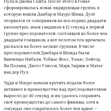
Пула и Диона Смита. После этого в гонке
сформировалась новая лидирующая группа, в
которую вошли Данбар и Мауро Шмид. Дуэт
оторвался от соперников на последних двадцати
километрах, имея гандикап в 12 секунд к первой
группе преследователей, состоящей из более чем
двадцати гонщиков, а вот пелотон тем временем
распался на более мелкие группки. В числе
преследователей Данбара и Шмида были
Винченцо Нибали, Тобиас Фосс, Томас, Хейтер,
Ян Поланц, Диего Улисси, Марк Хирши и Матье
ван дер Пул.
Эдди и Мауро начали крутить педали более
активнее и преимущество над преследователями
выросло до 40 секунд, и им удалось сохранить
своё преимущество до самого финиша, хотя в
секундах оно сократилось более чем вдвое —