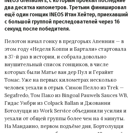
INEOS Grenadiers, с которым проехал последние
два десятка километров. Третьим финишировал
ещё один гонщик INEOS Итан Хейтер, приехавший
с большой группой преследователей через 16
секунд после победителя.
Пелотон начал гонку в предгорьях Апеннин — в
этом году «Неделя Коппи и Бартали» стартовала
в 37-й раз в истории, и собрала довольно
внушительный список гонщиков, в числе
которых были Матье ван дер Пул и Герайнт
Томас. Уже на первых километрах несколько
человек уехали в отрыв. Симон Пелло из Trek —
Segafredo, Том Пако из Bingoal Pauwels Sauces WB,
Гидас Умбри из Colpack Ballan и Джованни
Ботолуцци из Work Service объединили усилия и
уехали от общей группы более чем на 4 минуты.
На Мандаино, первом подъёме дня, Бортолуцци