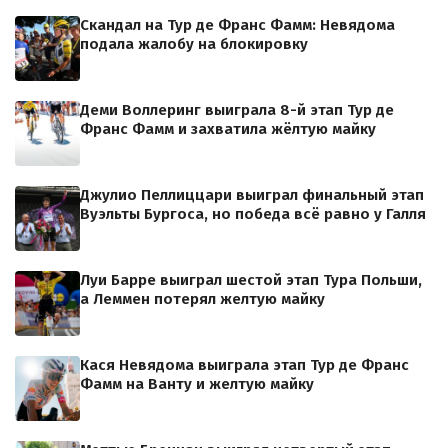
Скандал на Тур де Франс Фамм: Невядома
подала жалобу на блокировку
Деми Воллеринг выиграла 8-й этап Тур де
Франс Фамм и захватила жёлтую майку
Джулио Пеллиццари выиграл финальный этап
Вуэльты Бургоса, но победа всё равно у Галля
Луи Барре выиграл шестой этап Тура Польши,
а Леммен потерял желтую майку
Кася Невядома выиграла этап Тур де Франс
Фамм на Ванту и желтую майку