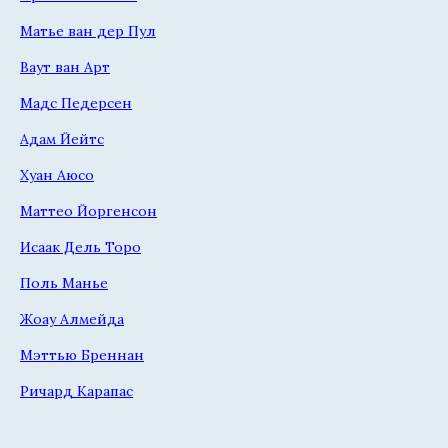
Матье ван дер Пул
Ваут ван Арт
Мадс Педерсен
Адам Йейтс
Хуан Аюсо
Маттео Йоргенсон
Исаак Дель Торо
Поль Манье
Жоау Алмейда
Мэттью Бреннан
Ричард Карапас