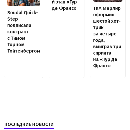
й этап «Тур
де Франс»
Тим Мерлир
Soudal Quick-
оформил
Step
шестой хет-
подписала
трик
контракт
за четыре
с Тимом
года,
Торном
выиграв три
Тойтенбергом
спринта
на «Тур де
Франс»
ПОСЛЕДНИЕ НОВОСТИ