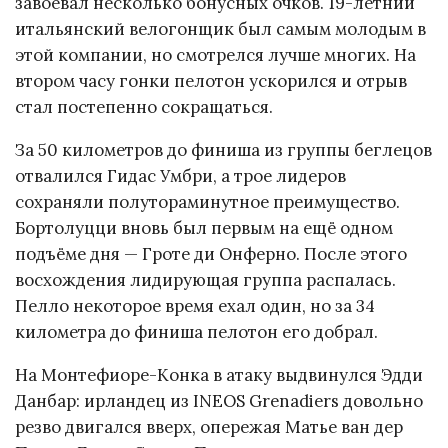
завоевал несколько бонусных очков. 19-летний
итальянский велогонщик был самым молодым в
этой компании, но смотрелся лучше многих. На
втором часу гонки пелотон ускорился и отрыв
стал постепенно сокращаться.
За 50 километров до финиша из группы беглецов
отвалился Гидас Умбри, а трое лидеров
сохраняли полутораминутное преимущество.
Бортолуцци вновь был первым на ещё одном
подъёме дня — Гроте ди Онферно. После этого
восхождения лидирующая группа распалась.
Пелло некоторое время ехал один, но за 34
километра до финиша пелотон его добрал.
На Монтефиоре-Конка в атаку выдвинулся Эдди
Данбар: ирландец из INEOS Grenadiers довольно
резво двигался вверх, опережая Матье ван дер