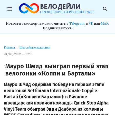
menu
search
Новости велоспорта можно читать в
Telegram
, в
VK
или
MAX
.
Подписывайтесь!
Главная
→
Шоссейные велогонки
23/03/2022 — 01:26
Мауро Шмид выиграл первый этап
велогонки «Коппи и Бартали»
Мауро Шмид одержал победу на первом этапе
велогонки Settimana Internazionale Coppi e
Bartali («Коппи и Бартали»): в Риччоне
швейцарский новичок команды Quick-Step Alpha
Vinyl Team обыграл Эдди Данбара из команды