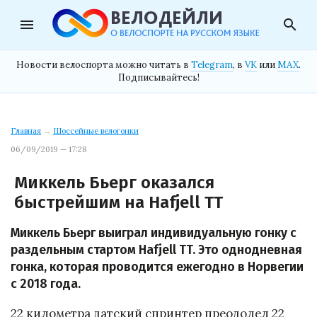
menu
search
Новости велоспорта можно читать в
Telegram
, в
VK
или
MAX
.
Подписывайтесь!
Главная
→
Шоссейные велогонки
06/09/2019 — 17:28
Миккель Бьерг оказался
быстрейшим на Hafjell TT
Миккель Бьерг выиграл индивидуальную гонку с
раздельным стартом Hafjell TT. Это однодневная
гонка, которая проводится ежегодно в Норвегии
с 2018 года.
22 километра датский спринтер преодолел 22