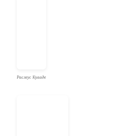
Расмус Куааде