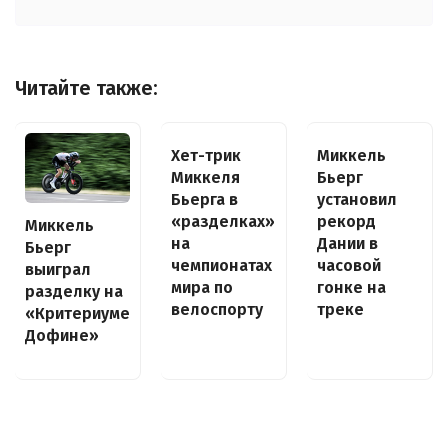
Читайте также:
Хет-трик
Миккель
Миккеля
Бьерг
Бьерга в
установил
«разделках»
рекорд
Миккель
на
Дании в
Бьерг
чемпионатах
часовой
выиграл
мира по
гонке на
разделку на
велоспорту
треке
«Критериуме
Дофине»