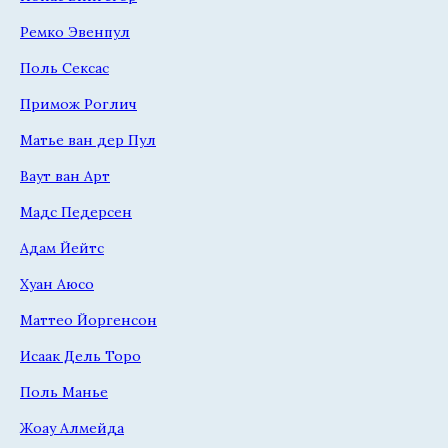
Ремко Эвенпул
Поль Сексас
Примож Роглич
Матье ван дер Пул
Ваут ван Арт
Мадс Педерсен
Адам Йейтс
Хуан Аюсо
Маттео Йоргенсон
Исаак Дель Торо
Поль Манье
Жоау Алмейда