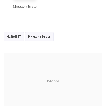
Миккель Бьерг
Hafjell TT
Миккель Бьерг
РЕКЛАМА