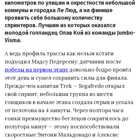
километров по улицам и окрестности небольшой
коммуны и городка Ле Люд, а на финише
проявить себя большому количеству
спринтеров. Лучшим из которых оказался
молодой голландец Олав Кой из команды Jumbo-
Visma.
А ведь профиль трассы как нельзя кстати
подходил Мадсу Педерсену: датчанин после
победы на первом этапе
довольно бодро провёл
этот день и сумел сохранить силы для финала.
Прежде чем капитан Trek — Segafredo открыл
свой спринт, небольшая группа из шести
гонщиков в начале этапа создала отрыв и уехала
от пелотона на 4 минуты. Через полтора часа
гонки преимущество беглецов сократилось до
полутора минут — этому поспособствовали
скоростные Энтони Мальдонадо и Алексис