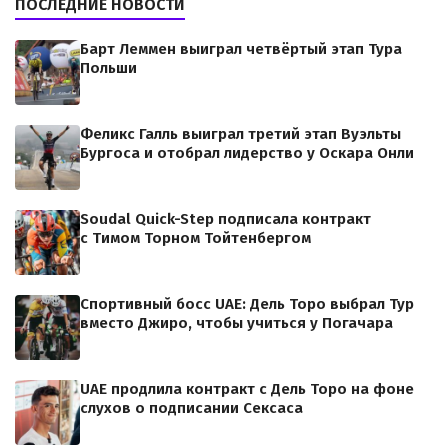
ПОСЛЕДНИЕ НОВОСТИ
Барт Леммен выиграл четвёртый этап Тура
Польши
Феликс Галль выиграл третий этап Вуэльты
Бургоса и отобрал лидерство у Оскара Онли
Soudal Quick-Step подписала контракт
с Тимом Торном Тойтенбергом
Спортивный босс UAE: Дель Торо выбрал Тур
вместо Джиро, чтобы учиться у Погачара
UAE продлила контракт с Дель Торо на фоне
слухов о подписании Сексаса