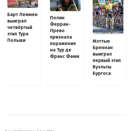
Барт Леммен
Полин
выиграл
Ферран-
четвёртый
Прево
этап Тура
признала
Польши
Мэттью
поражение
Бреннан
на Тур де
выиграл
Франс Фамм
первый этап
Вуэльты
Бургоса