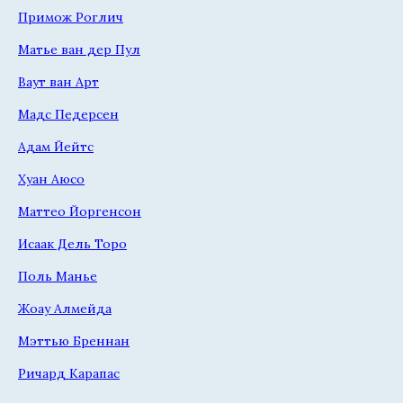
Примож Роглич
Матье ван дер Пул
Ваут ван Арт
Мадс Педерсен
Адам Йейтс
Хуан Аюсо
Маттео Йоргенсон
Исаак Дель Торо
Поль Манье
Жоау Алмейда
Мэттью Бреннан
Ричард Карапас