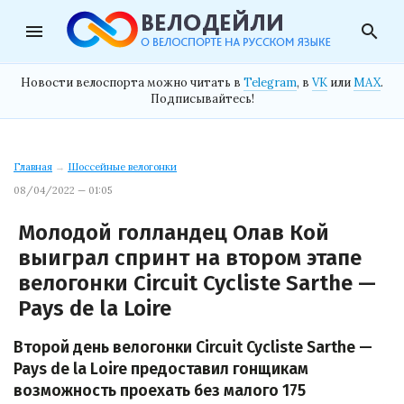
menu
search
Новости велоспорта можно читать в
Telegram
, в
VK
или
MAX
.
Подписывайтесь!
Главная
→
Шоссейные велогонки
08/04/2022 — 01:05
Молодой голландец Олав Кой
выиграл спринт на втором этапе
велогонки Circuit Cycliste Sarthe —
Pays de la Loire
Второй день велогонки Circuit Cycliste Sarthe —
Pays de la Loire предоставил гонщикам
возможность проехать без малого 175