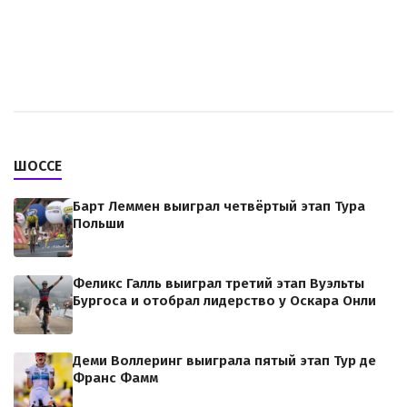
ШОССЕ
Барт Леммен выиграл четвёртый этап Тура
Польши
Феликс Галль выиграл третий этап Вуэльты
Бургоса и отобрал лидерство у Оскара Онли
Деми Воллеринг выиграла пятый этап Тур де
Франс Фамм