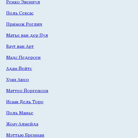
Ремко Эвенпул
Поль Сексас
Примож Роглич
Матье ван дер Пул
Ваут ван Арт
Мадс Педерсен
Адам Йейтс
Хуан Аюсо
Маттео Йоргенсон
Исаак Дель Торо
Поль Манье
Жоау Алмейда
Мэттью Бреннан