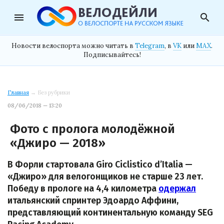
menu
search
Новости велоспорта можно читать в
Telegram
, в
VK
или
MAX
.
Подписывайтесь!
Главная
→ Без рубрики
08/06/2018 — 13:20
Фото с пролога молодёжной
«Джиро — 2018»
В Форли стартовала Giro Ciclistico d’Italia —
«Джиро» для велогонщиков не старше 23 лет.
Победу в прологе на 4,4 километра
одержал
итальянский спринтер Эдоардо Аффини,
представляющий континентальную команду SEG