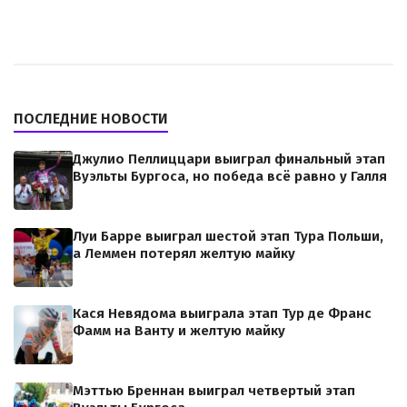
ПОСЛЕДНИЕ НОВОСТИ
Джулио Пеллиццари выиграл финальный этап
Вуэльты Бургоса, но победа всё равно у Галля
Луи Барре выиграл шестой этап Тура Польши,
а Леммен потерял желтую майку
Кася Невядома выиграла этап Тур де Франс
Фамм на Ванту и желтую майку
Мэттью Бреннан выиграл четвертый этап