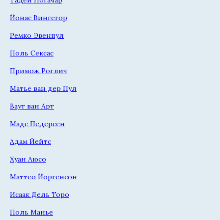
Тадей Погачар
Йонас Вингегор
Ремко Эвенпул
Поль Сексас
Примож Роглич
Матье ван дер Пул
Ваут ван Арт
Мадс Педерсен
Адам Йейтс
Хуан Аюсо
Маттео Йоргенсон
Исаак Дель Торо
Поль Манье