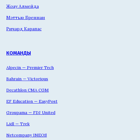
Жоау Алмейда
Мэттью Бреннан
Ричард Карапас
КОМАНДЫ
Alpecin — Premier Tech
Bahrain — Victorious
Decathlon CMA CGM
EF Education — EasyPost
Groupama — FDJ United
Lidl — Trek
Netcompany INEOS