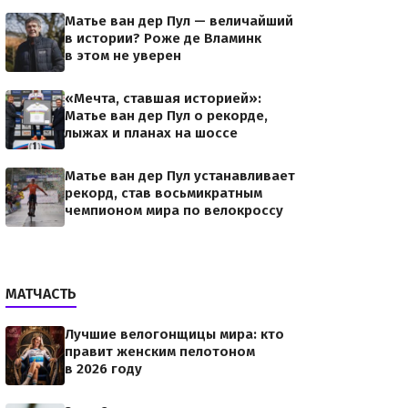
Матье ван дер Пул — величайший
в истории? Роже де Вламинк
в этом не уверен
«Мечта, ставшая историей»:
Матье ван дер Пул о рекорде,
лыжах и планах на шоссе
Матье ван дер Пул устанавливает
рекорд, став восьмикратным
чемпионом мира по велокроссу
МАТЧАСТЬ
Лучшие велогонщицы мира: кто
правит женским пелотоном
в 2026 году