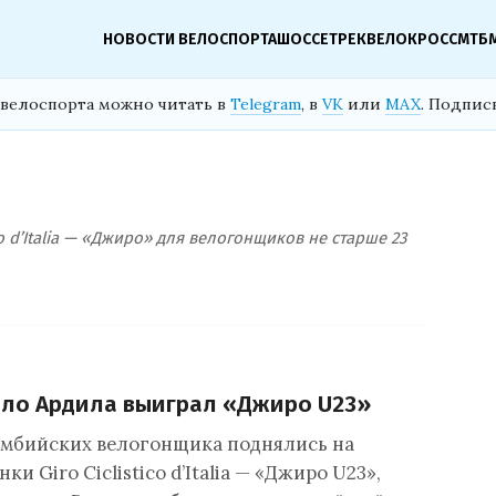
НОВОСТИ ВЕЛОСПОРТА
ШОССЕ
ТРЕК
ВЕЛОКРОСС
МТБ
велоспорта можно читать в
Telegram
, в
VK
или
MAX
. Подпис
co d’Italia — «Джиро» для велогонщиков не старше 23
ило Ардила выиграл «Джиро U23»
умбийских велогонщика поднялись на
и Giro Ciclistico d’Italia — «Джиро U23»,