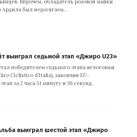
ьянцев. Впрочем, обладатель розовой майки
 Ардила был недосягаем…
т выиграл седьмой этап «Джиро U23»
стал победителем седьмого этапа велогонки
ro Ciclistico d’Italia), закончив 137-
тап за 2 часа 51 минуту и 36 секунд.
Альба выиграл шестой этап «Джиро