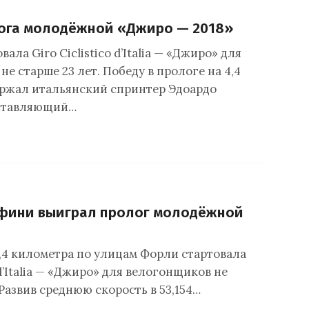
лога молодёжной «Джиро — 2018»
ала Giro Ciclistico d’Italia — «Джиро» для
е старше 23 лет. Победу в прологе на 4,4
ржал итальянский спринтер Эдоардо
ставляющий…
фини выиграл пролог молодёжной
4,4 километра по улицам Форли стартовала
o d’Italia — «Джиро» для велогонщиков не
 Развив среднюю скорость в 53,154…