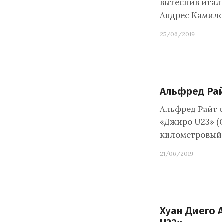
вытеснив итал
Андрес Камило
25/06/2019
Альфред Рай
Альфред Райт 
«Джиро U23» (Gi
километровый э
21/06/2019
Хуан Диего 