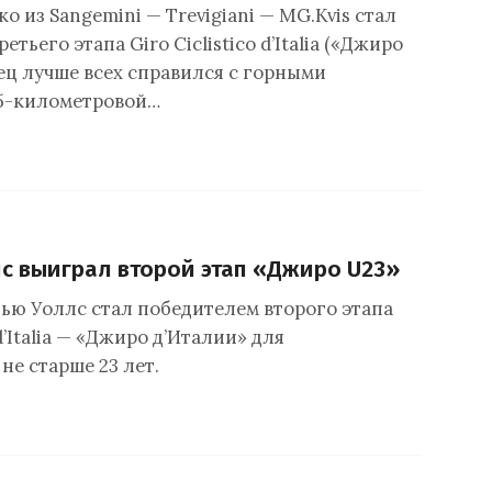
 из Sangemini — Trevigiani — MG.Kvis стал
тьего этапа Giro Ciclistico d’Italia («Джиро
ец лучше всех справился с горными
45-километровой…
с выиграл второй этап «Джиро U23»
ью Уоллс стал победителем второго этапа
 d’Italia — «Джиро д’Италии» для
не старше 23 лет.