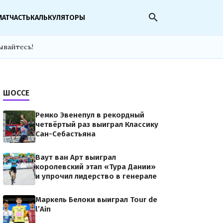
search
МАТЧАСТЬ
КАЛЬКУЛЯТОРЫ
ывайтесь!
ШОССЕ
Ремко Эвенепул в рекордный
четвёртый раз выиграл Классику
Сан-Себастьяна
Ваут ван Арт выиграл
королевский этап «Тура Дании»
и упрочил лидерство в генерале
Маркель Белоки выиграл Tour de
l’Ain