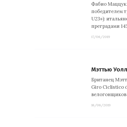
Фабио Маццукко
победителем тре
U23»): итальян
преградами 1
17/06/2019
Мэттью Уолл
Британец Мэтт
Giro Ciclistico
велогонщиков 
16/06/2019