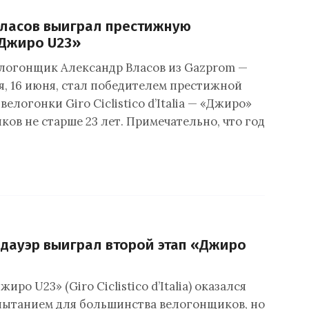
Власов выиграл престижную
«Джиро U23»
логонщик Александр Власов из Gazprom —
я, 16 июня, стал победителем престижной
елогонки Giro Ciclistico d’Italia — «Джиро»
ов не старше 23 лет. Примечательно, что год
дауэр выиграл второй этап «Джиро
иро U23» (Giro Ciclistico d’Italia) оказался
ытанием для большинства велогонщиков, но