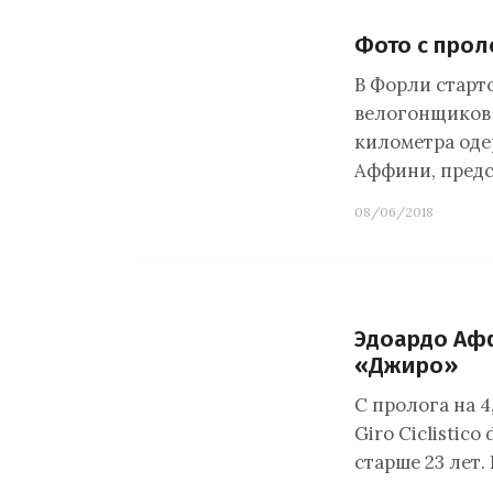
Фото с про
В Форли стартов
велогонщиков н
километра оде
Аффини, пред
08/06/2018
Эдоардо Аф
«Джиро»
С пролога на 
Giro Ciclistic
старше 23 лет.