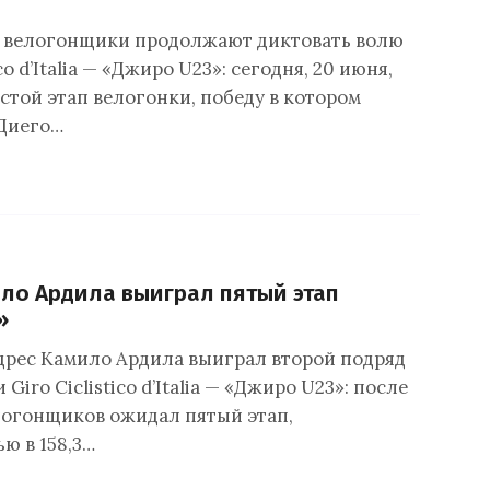
 велогонщики продолжают диктовать волю
ico d’Italia — «Джиро U23»: сегодня, 20 июня,
стой этап велогонки, победу в котором
Диего…
ло Ардила выиграл пятый этап
»
рес Камило Ардила выиграл второй подряд
Giro Ciclistico d’Italia — «Джиро U23»: после
логонщиков ожидал пятый этап,
ю в 158,3…