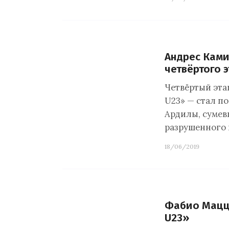
Андрес Ками
четвёртого 
Четвёртый этап
U23» — стал п
Ардилы, сумев
разрушенного
18/06/2019
Фабио Мацц
U23»