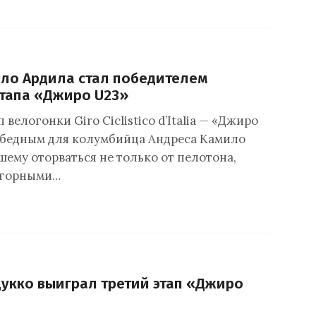
ло Ардила стал победителем
этапа «Джиро U23»
 велогонки Giro Ciclistico d’Italia — «Джиро
обедным для колумбийца Андреса Камило
шему оторваться не только от пелотона,
 горными…
укко выиграл третий этап «Джиро