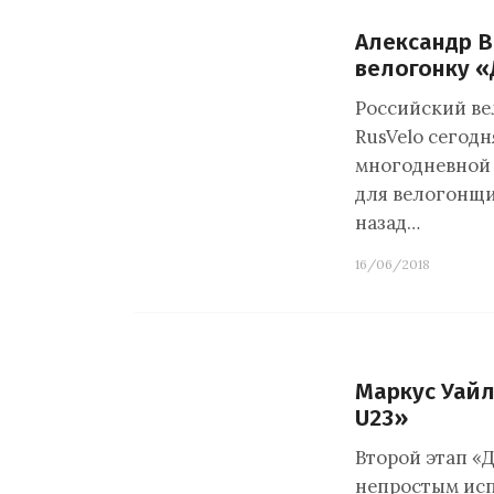
Александр 
велогонку 
Российский ве
RusVelo сегодн
многодневной в
для велогонщик
назад…
16/06/2018
Маркус Уайл
U23»
Второй этап «Дж
непростым исп