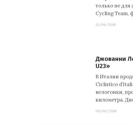
только не для 
Cycling Team,
12/06/2018
Джованни Л
U23»
В Италии прод
Ciclistico d’It
велогонки, про
километра. Ди
09/06/2018