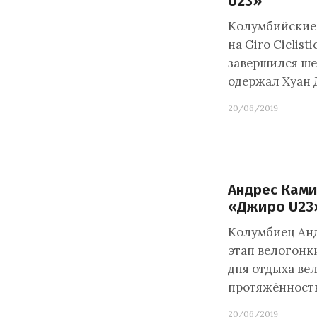
U23»
Колумбийские
на Giro Ciclist
завершился ше
одержал Хуан 
20/06/2019
Андрес Ками
«Джиро U23
Колумбиец Анд
этап велогонки 
дня отдыха ве
протяжённость
20/06/2019