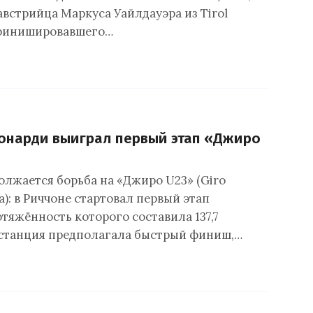
австрийца Маркуса Уайлдауэра из Tirol
 финишировавшего…
онарди выиграл первый этап «Джиро
олжается борьба на «Джиро U23» (Giro
alia): в Риччоне стартовал первый этап
тяжённость которого составила 137,7
станция предполагала быстрый финиш,…