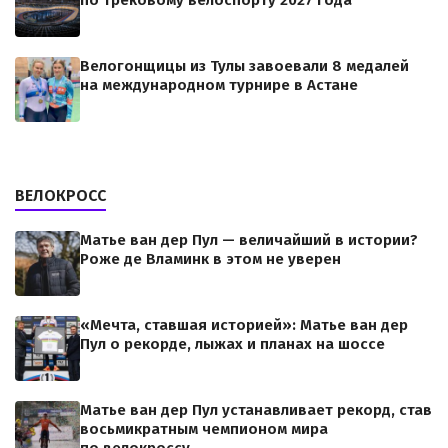
по трековому велоспорту 2027 года
Велогонщицы из Тулы завоевали 8 медалей
на международном турнире в Астане
ВЕЛОКРОСС
Матье ван дер Пул — величайший в истории?
Роже де Вламинк в этом не уверен
«Мечта, ставшая историей»: Матье ван дер
Пул о рекорде, лыжах и планах на шоссе
Матье ван дер Пул устанавливает рекорд, став
восьмикратным чемпионом мира