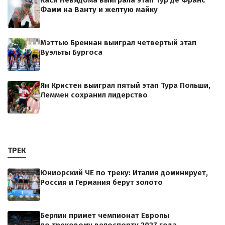
Кася Невядома выиграла этап Тур де Франс
Фамм на Ванту и желтую майку
Мэттью Бреннан выиграл четвертый этап
Вуэльты Бургоса
Ян Кристен выиграл пятый этап Тура Польши,
Леммен сохранил лидерство
ТРЕК
Юниорский ЧЕ по треку: Италия доминирует,
Россия и Германия берут золото
Берлин примет чемпионат Европы