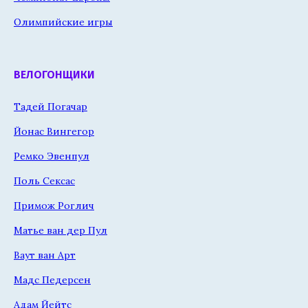
Олимпийские игры
ВЕЛОГОНЩИКИ
Тадей Погачар
Йонас Вингегор
Ремко Эвенпул
Поль Сексас
Примож Роглич
Матье ван дер Пул
Ваут ван Арт
Мадс Педерсен
Адам Йейтс