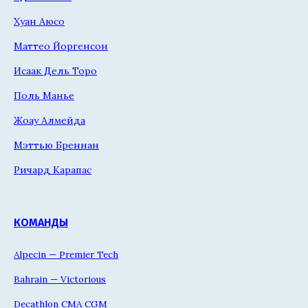
Хуан Аюсо
Маттео Йоргенсон
Исаак Дель Торо
Поль Манье
Жоау Алмейда
Мэттью Бреннан
Ричард Карапас
КОМАНДЫ
Alpecin — Premier Tech
Bahrain — Victorious
Decathlon CMA CGM