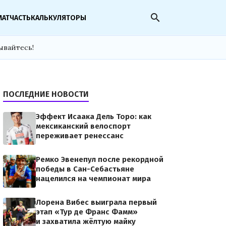
search
МАТЧАСТЬ
КАЛЬКУЛЯТОРЫ
ывайтесь!
ПОСЛЕДНИЕ НОВОСТИ
Эффект Исаака Дель Торо: как
мексиканский велоспорт
переживает ренессанс
Ремко Эвенепул после рекордной
победы в Сан-Себастьяне
нацелился на чемпионат мира
Лорена Вибес выиграла первый
этап «Тур де Франс Фамм»
и захватила жёлтую майку