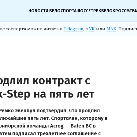
НОВОСТИ ВЕЛОСПОРТА
ШОССЕ
ТРЕК
ВЕЛОКРОСС
МТБ
велоспорта можно читать в
Telegram
, в
VK
или
MAX
. Подпис
одлил контракт с
k-Step на пять лет
Ремко Эвенпул подтвердил, что продлил
 ближайшие пять лет. Спортсмен, которому в
юниорской команды Acrog — Balen BC в
 затем подписал трехлетнее соглашение с