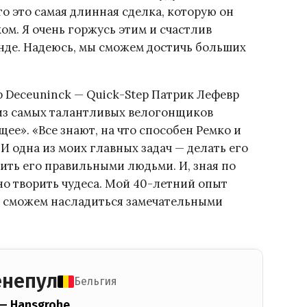
то это самая длинная сделка, которую он
м. Я очень горжусь этим и счастлив
анде. Надеюсь, мы сможем достичь больших
 Deceuninck — Quick-Step Патрик Лефевр
 из самых талантливых велогонщиков
е». «Все знают, на что способен Ремко и
 И одна из моих главных задач — делать его
ить его правильными людьми. И, зная по
о творить чудеса. Мой 40-летний опыт
ы сможем насладиться замечательными
енепул
Бельгия
 — Hansgrohe