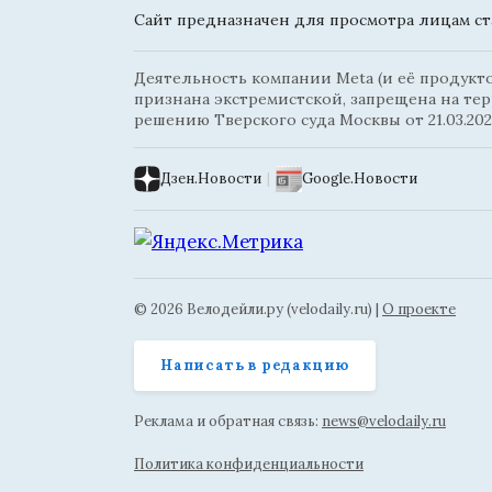
Сайт предназначен для просмотра лицам ста
Деятельность компании Meta (и её продуктов
признана экстремистской, запрещена на те
решению Тверского суда Москвы от 21.03.202
Дзен.Новости
|
Google.Новости
© 2026 Велодейли.ру (velodaily.ru) |
О проекте
Написать в редакцию
Реклама и обратная связь:
news@velodaily.ru
Политика конфиденциальности