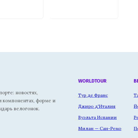
WORLDTOUR
В
орте: новостях,
Тур де Франс
Т
и компонентах, форме и
Джиро д'Италия
Й
ндарь велогонок.
Вуэльта Испании
Р
Милан — Сан-Ремо
П