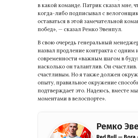
в какой команде. Патрик сказал мне, ч
когда-либо подписывал с велогонщико
оставаться в этой замечательной ком
побед», — сказал Ремко Эвенпул.
В свою очередь генеральный менеджер
назвал продление контракта с одним
современности «важным шагом в будуще
насколько он талантлив. Он счастлив.
счастливым. Но я также должен окруж
опыту, правильное окружение способн
подтверждает это. Надеюсь, вместе м
моментами в велоспорте».
Ремко Эв
Red Bull — Bora