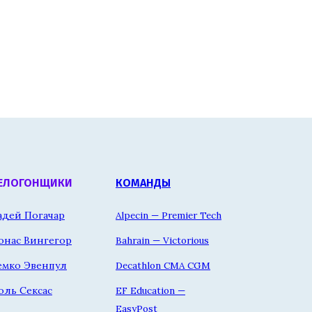
ЕЛОГОНЩИКИ
КОМАНДЫ
адей Погачар
Alpecin — Premier Tech
онас Вингегор
Bahrain — Victorious
емко Эвенпул
Decathlon CMA CGM
оль Сексас
EF Education —
EasyPost