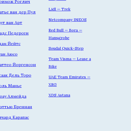
римож Роглич
Lidl — Trek
атье ван дер Пул
Netcompany INEOS
аут ван Арт
Red Bull — Bora —
адс Педерсен
Hansgrohe
дам Йейтс
Soudal Quick-Step
уан Аюсо
Team Visma — Lease a
аттео Йоргенсон
Bike
саак Дель Торо
UAE Team Emirates —
XRG
оль Манье
XDS Astana
оау Алмейда
эттью Бреннан
ичард Карапас