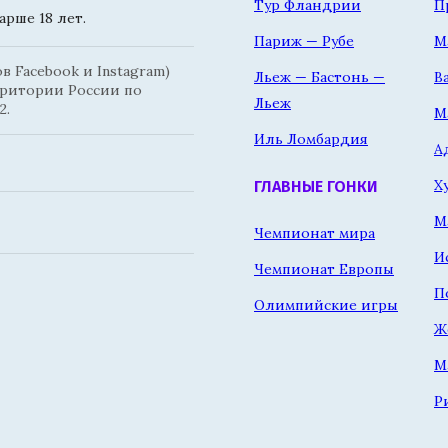
Тур Фландрии
П
рше 18 лет.
Париж — Рубе
М
 Facebook и Instagram)
Льеж — Бастонь —
В
рритории России по
Льеж
2.
М
Иль Ломбардия
А
Х
ГЛАВНЫЕ ГОНКИ
М
Чемпионат мира
И
Чемпионат Европы
П
Олимпийские игры
Ж
М
Р