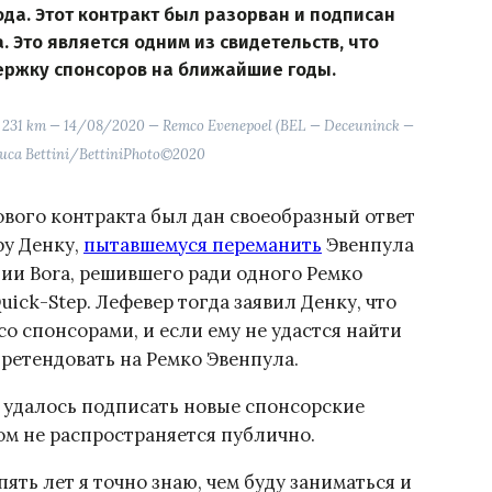
да. Этот контракт был разорван и подписан
а. Это является одним из свидетельств, что
ержку спонсоров на ближайшие годы.
o 231 km — 14/08/2020 — Remco Evenepoel (BEL — Deceuninck —
Luca Bettini/BettiniPhoto©2020
вого контракта был дан своеобразный ответ
фу Денку,
пытавшемуся переманить
Эвенпула
ии Bora, решившего ради одного Ремко
ick-Step. Лефевер тогда заявил Денку, что
о спонсорами, и если ему не удастся найти
претендовать на Ремко Эвенпула.
у удалось подписать новые спонсорские
ом не распространяется публично.
ять лет я точно знаю, чем буду заниматься и