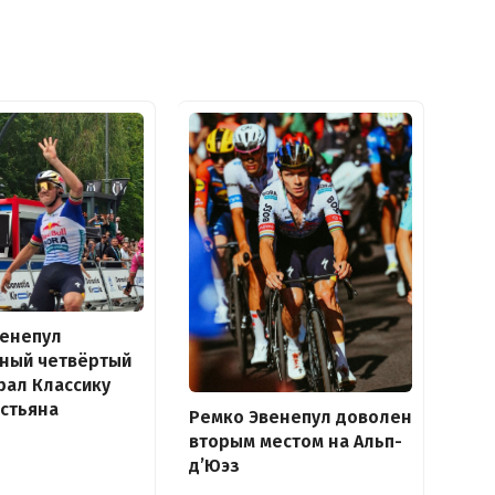
венепул
дный четвёртый
рал Классику
стьяна
Ремко Эвенепул доволен
вторым местом на Альп-
д’Юэз