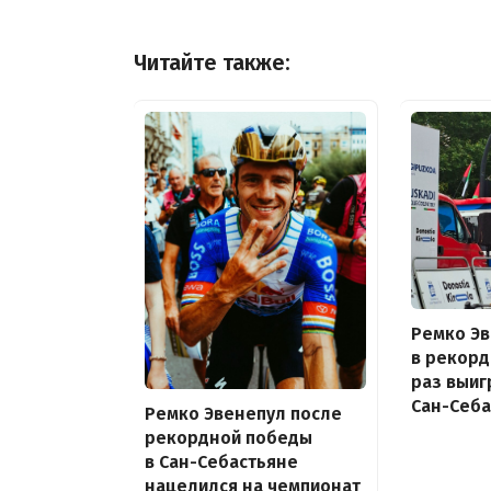
Читайте также:
Ремко Э
в рекор
раз выиг
Сан-Себа
Ремко Эвенепул после
рекордной победы
в Сан-Себастьяне
нацелился на чемпионат