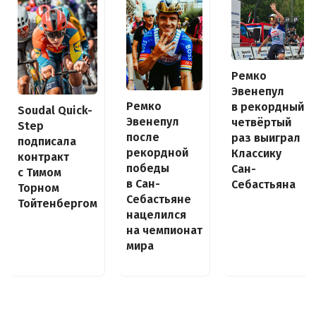
Ремко
Эвенепул
Ремко
в рекордный
Soudal Quick-
Эвенепул
четвёртый
Step
после
раз выиграл
подписала
рекордной
Классику
контракт
победы
Сан-
с Тимом
в Сан-
Себастьяна
Торном
Себастьяне
Тойтенбергом
нацелился
на чемпионат
мира