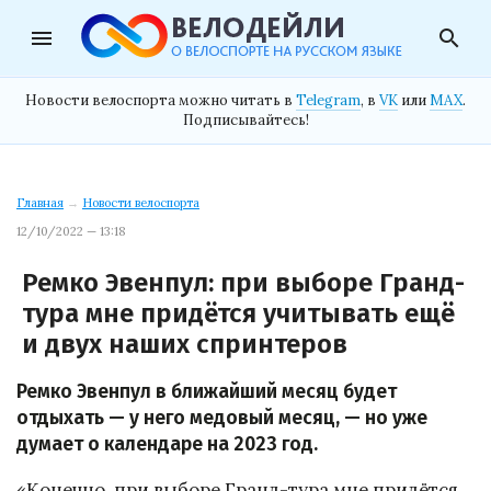
menu
search
Новости велоспорта можно читать в
Telegram
, в
VK
или
MAX
.
Подписывайтесь!
Главная
→
Новости велоспорта
12/10/2022 — 13:18
Ремко Эвенпул: при выборе Гранд-
тура мне придётся учитывать ещё
и двух наших спринтеров
Ремко Эвенпул в ближайший месяц будет
отдыхать — у него медовый месяц, — но уже
думает о календаре на 2023 год.
«Конечно, при выборе Гранд-тура мне придётся