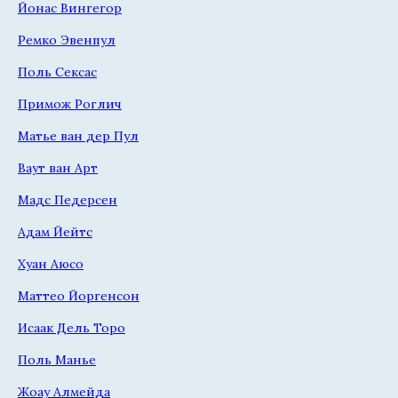
Йонас Вингегор
Ремко Эвенпул
Поль Сексас
Примож Роглич
Матье ван дер Пул
Ваут ван Арт
Мадс Педерсен
Адам Йейтс
Хуан Аюсо
Маттео Йоргенсон
Исаак Дель Торо
Поль Манье
Жоау Алмейда