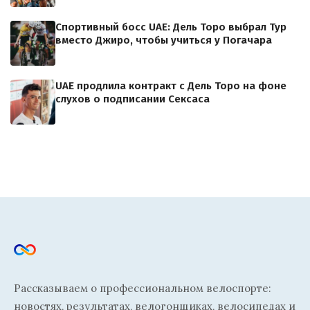
Спортивный босс UAE: Дель Торо выбрал Тур
вместо Джиро, чтобы учиться у Погачара
UAE продлила контракт с Дель Торо на фоне
слухов о подписании Сексаса
Рассказываем о профессиональном велоспорте:
новостях, результатах, велогонщиках, велосипедах и