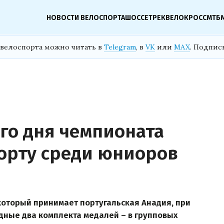
НОВОСТИ ВЕЛОСПОРТА
ШОССЕ
ТРЕК
ВЕЛОКРОСС
МТБ
велоспорта можно читать в
Telegram
, в
VK
или
MAX
. Подпис
его дня чемпионата
орту среди юниоров
который принимает португальская Анадия, при
дные два комплекта медалей – в групповых