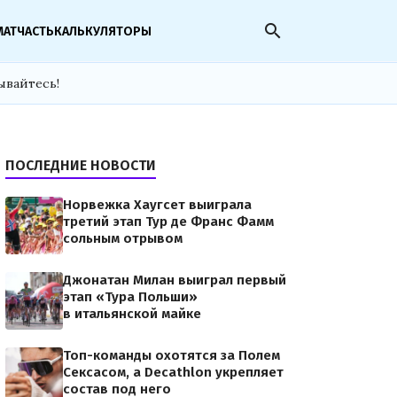
search
МАТЧАСТЬ
КАЛЬКУЛЯТОРЫ
ывайтесь!
ПОСЛЕДНИЕ НОВОСТИ
Норвежка Хаугсет выиграла
третий этап Тур де Франс Фамм
сольным отрывом
Джонатан Милан выиграл первый
этап «Тура Польши»
в итальянской майке
Топ-команды охотятся за Полем
Сексасом, а Decathlon укрепляет
состав под него