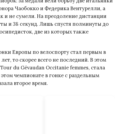
орок: за медали вели борьбу две итальянки
онора Чаобокко и Федерика Вентурелли, а
ак и не сумели. На преодоление дистанции
уты и 38 секунд. Лишь спустя полминуты до
осипедисток, две из которых также
онки Европы по велоспорту стал первым в
8 лет, то скорее всего не последний. В этом
 Tour du Gévaudan Occitanie femmes, стала
На этом чемпионате в гонке с раздельным
зала второе время.