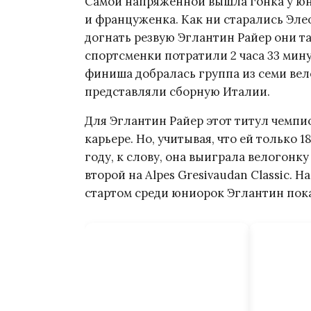
Самой напряжённой вышла гонка у юни
и француженка. Как ни старались Эле
догнать резвую Эглантин Райер они т
спортсменки потратили 2 часа 33 мин
финиша добралась группа из семи вел
представляли сборную Италии.
Для Эглантин Райер этот титул чемпи
карьере. Но, учитывая, что ей только 1
году, к слову, она выиграла велогонку
второй на Alpes Gresivaudan Classic. 
стартом среди юниорок Эглантин пока