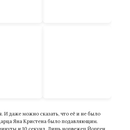
. И даже можно сказать, что её и не было
царца Яна Кристена было подавляющим.
 минуты и 10 секунд. Лишь норвежец Йорген