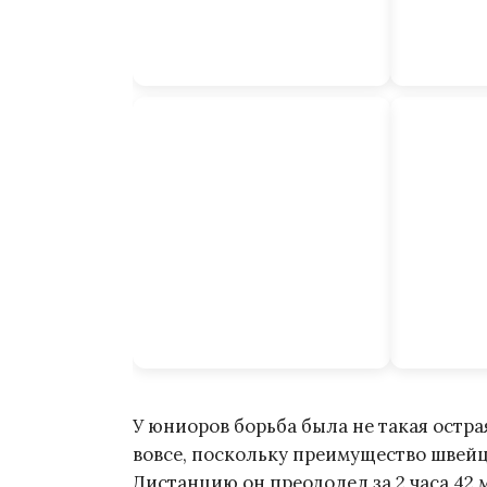
У юниоров борьба была не такая острая
вовсе, поскольку преимущество швей
Дистанцию он преодолел за 2 часа 42