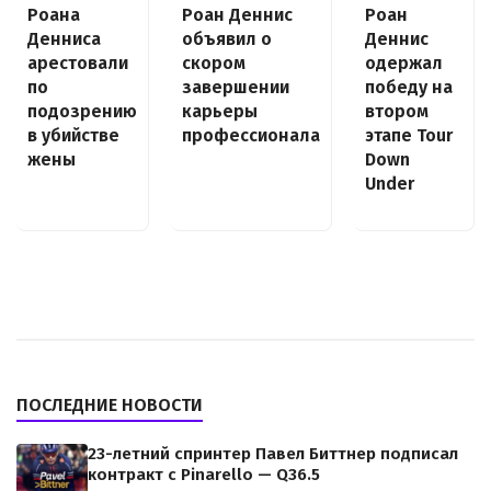
Роана
Роан Деннис
Роан
Денниса
объявил о
Деннис
арестовали
скором
одержал
по
завершении
победу на
подозрению
карьеры
втором
в убийстве
профессионала
этапе Tour
жены
Down
Under
ПОСЛЕДНИЕ НОВОСТИ
23-летний спринтер Павел Биттнер подписал
контракт с Pinarello — Q36.5