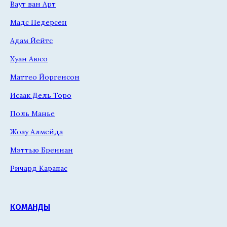
Ваут ван Арт
Мадс Педерсен
Адам Йейтс
Хуан Аюсо
Маттео Йоргенсон
Исаак Дель Торо
Поль Манье
Жоау Алмейда
Мэттью Бреннан
Ричард Карапас
КОМАНДЫ