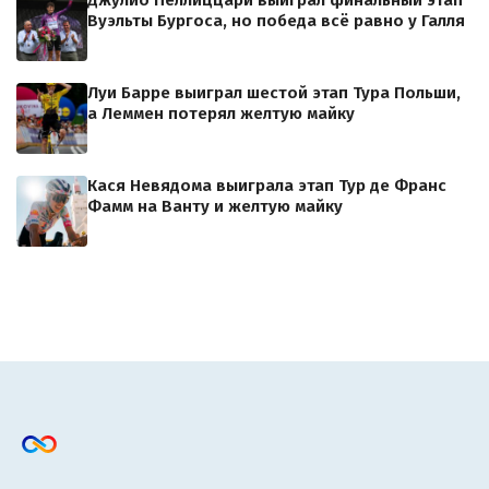
Вуэльты Бургоса, но победа всё равно у Галля
Луи Барре выиграл шестой этап Тура Польши,
а Леммен потерял желтую майку
Кася Невядома выиграла этап Тур де Франс
Фамм на Ванту и желтую майку