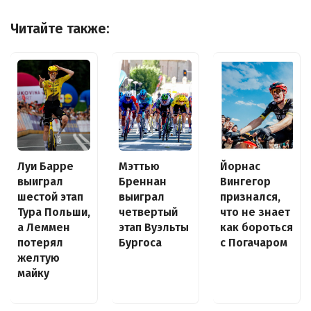
Читайте также:
Луи Барре
Йорнас
Мэттью
выиграл
Вингегор
Бреннан
шестой этап
признался,
выиграл
Тура Польши,
что не знает
четвертый
а Леммен
как бороться
этап Вуэльты
потерял
с Погачаром
Бургоса
желтую
майку