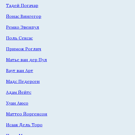
Тадей Погачар
Йонас Вингегор
Ремко Эвенпул
Поль Сексас
Примож Роглич
Матье ван дер Пул
Ваут ван Арт
Мадс Педерсен
Адам Йейтс
Хуан Аюсо
Маттео Йоргенсон
Исаак Дель Торо