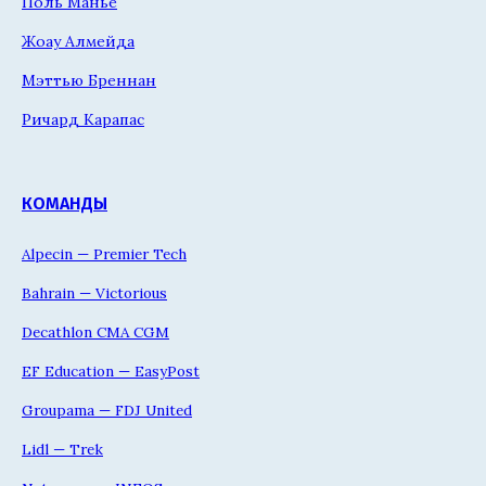
Поль Манье
Жоау Алмейда
Мэттью Бреннан
Ричард Карапас
КОМАНДЫ
Alpecin — Premier Tech
Bahrain — Victorious
Decathlon CMA CGM
EF Education — EasyPost
Groupama — FDJ United
Lidl — Trek