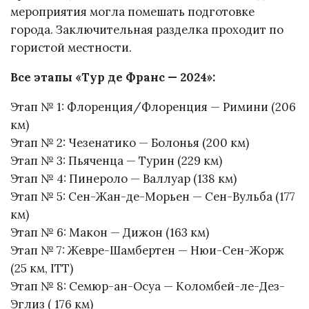
мероприятия могла помешать подготовке
города. Заключительная разделка проходит по
гористой местности.
Все этапы «Тур де Франс — 2024»:
Этап № 1: Флоренция/Флоренция — Римини (206
км)
Этап № 2: Чезенатико — Болонья (200 км)
Этап № 3: Пьяченца — Турин (229 км)
Этап № 4: Пинероло — Валлуар (138 км)
Этап № 5: Сен-Жан-де-Морьен — Сен-Вульба (177
км)
Этап № 6: Макон — Дижон (163 км)
Этап № 7: Жевре-Шамбертен — Нюи-Сен-Жорж
(25 км, ITT)
Этап № 8: Семюр-ан-Осуа — Коломбей-ле-Дез-
Эглиз ( 176 км)