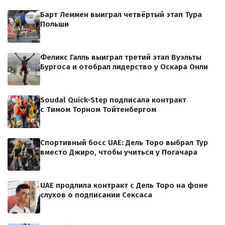
Барт Леммен выиграл четвёртый этап Тура
Польши
Феликс Галль выиграл третий этап Вуэльты
Бургоса и отобрал лидерство у Оскара Онли
Soudal Quick-Step подписала контракт
с Тимом Торном Тойтенбергом
Спортивный босс UAE: Дель Торо выбрал Тур
вместо Джиро, чтобы учиться у Погачара
UAE продлила контракт с Дель Торо на фоне
слухов о подписании Сексаса