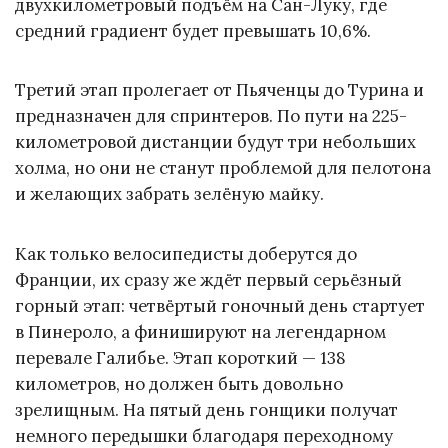
двухкилометровый подъём на Сан-Луку, где
средний градиент будет превышать 10,6%.
Третий этап пролегает от Пьяченцы до Турина и
предназначен для спринтеров. По пути на 225-
километровой дистанции будут три небольших
холма, но они не станут проблемой для пелотона
и желающих забрать зелёную майку.
Как только велосипедисты доберутся до
Франции, их сразу же ждёт первый серьёзный
горный этап: четвёртый гоночный день стартует
в Пинероло, а финишируют на легендарном
перевале Галибье. Этап короткий — 138
километров, но должен быть довольно
зрелищным. На пятый день гонщики получат
немного передышки благодаря переходному