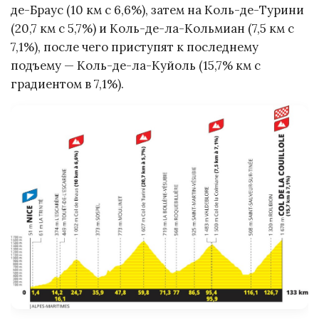
де-Браус (10 км с 6,6%), затем на Коль-де-Турини
(20,7 км с 5,7%) и Коль-де-ла-Кольмиан (7,5 км с
7,1%), после чего приступят к последнему
подъему — Коль-де-ла-Куйоль (15,7% км с
градиентом в 7,1%).