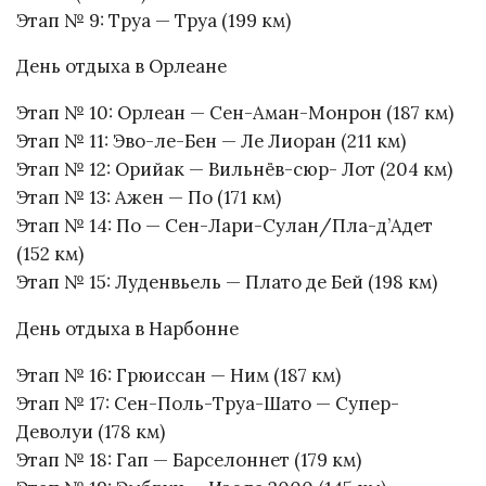
Этап № 9: Труа — Труа (199 км)
День отдыха в Орлеане
Этап № 10: Орлеан — Сен-Аман-Монрон (187 км)
Этап № 11: Эво-ле-Бен — Ле Лиоран (211 км)
Этап № 12: Орийак — Вильнёв-сюр- Лот (204 км)
Этап № 13: Ажен — По (171 км)
Этап № 14: По — Сен-Лари-Сулан/Пла-д’Адет
(152 км)
Этап № 15: Луденвьель — Плато де Бей (198 км)
День отдыха в Нарбонне
Этап № 16: Грюиссан — Ним (187 км)
Этап № 17: Сен-Поль-Труа-Шато — Супер-
Деволуи (178 км)
Этап № 18: Гап — Барселоннет (179 км)