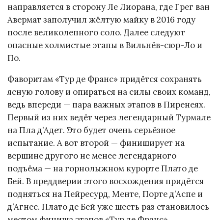
направляется в сторону Ле Лиорана, где Грег ван
Авермат заполучил жёлтую майку в 2016 году
после великолепного соло. Далее следуют
опасные холмистые этапы в Вильнёв-сюр-Ло и
По.
Фаворитам «Тур де Франс» придётся сохранять
ясную голову и опираться на силы своих команд,
ведь впереди — пара важных этапов в Пиренеях.
Первый из них ведёт через легендарный Турмале
на Пла д’Адет. Это будет очень серьёзное
испытание. А вот второй — финиширует на
вершине другого не менее легендарного
подъёма — на горнолыжном курорте Плато де
Бей. В преддверии этого восхождения придётся
подняться на Пейресурд, Менте, Порте д’Аспе и
д’Агнес. Плато де Бей уже шесть раз становилось
местом финиша этапов «Тур де Франс».