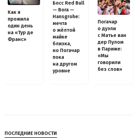
Босс Red Bull
— Bora —
Как я
Hansgrohe:
прожила
Погачар
мечта
один день
о дуэли
о жёлтой
на «Тур де
с Матье ван
майке
Франс»
дер Пулом
близка,
в Париже:
но Погачар
«Мы
пока
говорили
на другом
без слов»
уровне
ПОСЛЕДНИЕ НОВОСТИ