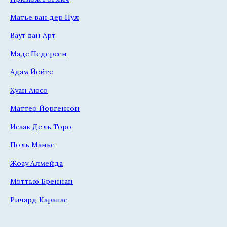
Матье ван дер Пул
Ваут ван Арт
Мадс Педерсен
Адам Йейтс
Хуан Аюсо
Маттео Йоргенсон
Исаак Дель Торо
Поль Манье
Жоау Алмейда
Мэттью Бреннан
Ричард Карапас