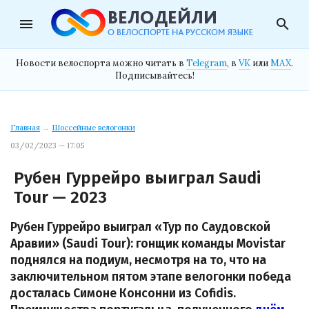
menu
search
Новости велоспорта можно читать в
Telegram
, в
VK
или
MAX
.
Подписывайтесь!
Главная
→
Шоссейные велогонки
03/02/2023 — 17:05
Рубен Гуррейро выиграл Saudi
Tour — 2023
Рубен Гуррейро выиграл «Тур по Саудовской
Аравии» (Saudi Tour): гонщик команды Movistar
поднялся на подиум, несмотря на то, что на
заключительном пятом этапе велогонки победа
досталась Симоне Консонни из Cofidis.