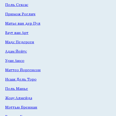
Поль Сексас
Примож Роглич
Матье ван дер Пул
Ваут ван Арт
Мадс Педерсен
Адам Йейтс
Хуан Аюсо
Маттео Йоргенсон
Исаак Дель Торо
Поль Манье
Жоау Алмейда
Мэттью Бреннан