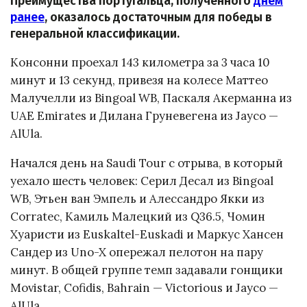
Преимущества португальца, полученного
днём
ранее
, оказалось достаточным для победы в
генеральной классификации.
Консонни проехал 143 километра за 3 часа 10
минут и 13 секунд, привезя на колесе Маттео
Малучелли из Bingoal WB, Паскаля Акерманна из
UAE Emirates и Дилана Груневегена из Jayco —
AlUla.
Начался день на Saudi Tour с отрыва, в который
уехало шесть человек: Серил Десал из Bingoal
WB, Этьен ван Эмпель и Алессандро Якки из
Corratec, Камиль Малецкий из Q36.5, Чомин
Хуаристи из Euskaltel-Euskadi и Маркус Хансен
Сандер из Uno-X опережал пелотон на пару
минут. В общей группе темп задавали гонщики
Movistar, Cofidis, Bahrain — Victorious и Jayco —
AlUla.