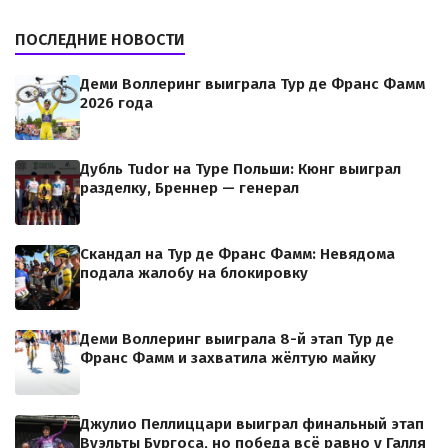
ПОСЛЕДНИЕ НОВОСТИ
Деми Воллеринг выиграла Тур де Франс Фамм
2026 года
Дубль Tudor на Туре Польши: Кюнг выиграл
разделку, Бреннер — генерал
Скандал на Тур де Франс Фамм: Невядома
подала жалобу на блокировку
Деми Воллеринг выиграла 8-й этап Тур де
Франс Фамм и захватила жёлтую майку
Джулио Пеллиццари выиграл финальный этап
Вуэльты Бургоса, но победа всё равно у Галля