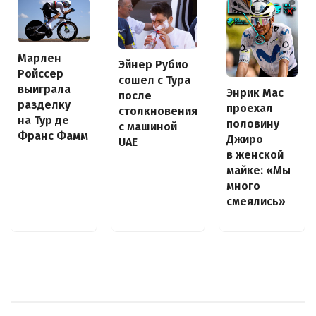
Марлен
Эйнер Рубио
Ройссер
сошел с Тура
выиграла
Энрик Мас
после
разделку
проехал
столкновения
на Тур де
половину
с машиной
Франс Фамм
Джиро
UAE
в женской
майке: «Мы
много
смеялись»