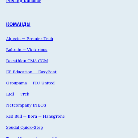
Ричард Карапас
КОМАНДЫ
Alpecin — Premier Tech
Bahrain — Victorious
Decathlon CMA CGM
EF Education — EasyPost
Groupama — FDJ United
Lidl — Trek
Netcompany INEOS
Red Bull — Bora — Hansgrohe
Soudal Quick-Step