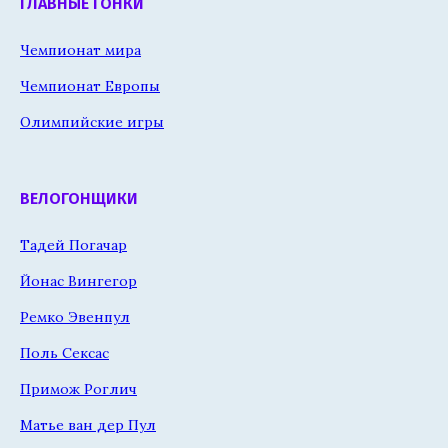
ГЛАВНЫЕ ГОНКИ
Чемпионат мира
Чемпионат Европы
Олимпийские игры
ВЕЛОГОНЩИКИ
Тадей Погачар
Йонас Вингегор
Ремко Эвенпул
Поль Сексас
Примож Роглич
Матье ван дер Пул