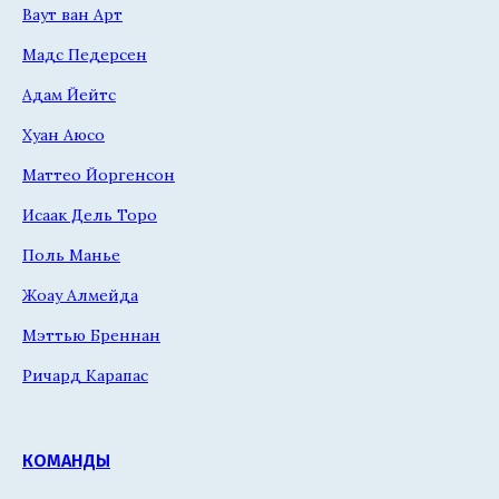
Ваут ван Арт
Мадс Педерсен
Адам Йейтс
Хуан Аюсо
Маттео Йоргенсон
Исаак Дель Торо
Поль Манье
Жоау Алмейда
Мэттью Бреннан
Ричард Карапас
КОМАНДЫ