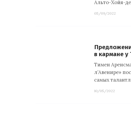
Альто-Хойя-де
05/09/2022
Предложение
в кармане у
Тимен Аренсман
л’Авенире» пос
самых талантл
10/05/2022