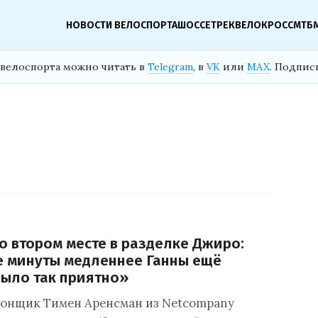
НОВОСТИ ВЕЛОСПОРТА
ШОССЕ
ТРЕК
ВЕЛОКРОСС
МТБ
велоспорта можно читать в
Telegram
, в
VK
или
MAX
. Подпис
о втором месте в разделке Джиро:
е минуты медленнее Ганны ещё
было так приятно»
гонщик Тимен Аренсман из Netcompany