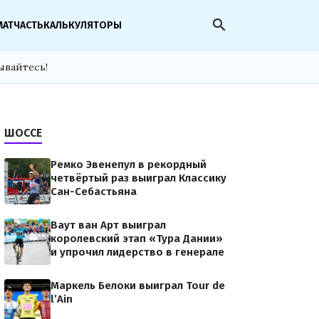
search
МАТЧАСТЬ
КАЛЬКУЛЯТОРЫ
ывайтесь!
ШОССЕ
Ремко Эвенепул в рекордный
четвёртый раз выиграл Классику
Сан-Себастьяна
Ваут ван Арт выиграл
королевский этап «Тура Дании»
и упрочил лидерство в генерале
Маркель Белоки выиграл Tour de
l’Ain