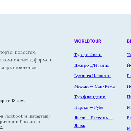
WORLDTOUR
В
орте: новостях,
Тур де Франс
Т
и компонентах, форме и
Джиро д'Италия
Й
ндарь велогонок.
Вуэльта Испании
Р
Милан — Сан-Ремо
П
Тур Фландрии
П
рше 18 лет.
Париж — Рубе
М
 Facebook и Instagram)
Льеж — Бастонь —
В
рритории России по
Льеж
2.
М