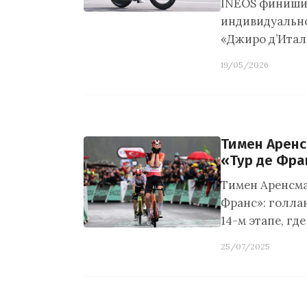
INEOS финиши
индивидуально
«Джиро д’Итал
19/05/2026
Тимен Аренс
«Тур де Фра
Тимен Аренсма
Франс»: голлан
14-м этапе, гд
25/07/2025