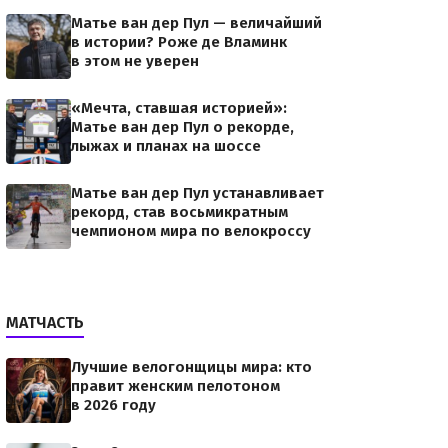
Матье ван дер Пул — величайший
в истории? Роже де Вламинк
в этом не уверен
«Мечта, ставшая историей»:
Матье ван дер Пул о рекорде,
лыжах и планах на шоссе
Матье ван дер Пул устанавливает
рекорд, став восьмикратным
чемпионом мира по велокроссу
МАТЧАСТЬ
Лучшие велогонщицы мира: кто
правит женским пелотоном
в 2026 году