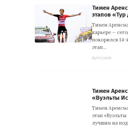
Тимен Арен
этапов «Тур
Тимен Аренсма
карьере — сего
покорился 14-
этап…
19/07/2025
Тимен Аренс
«Вуэльты И
Тимен Аренсма
этап «Вуэльты
лучшим на под