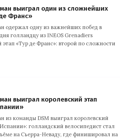
сман выиграл один из сложнейших
 де Франс»
н одержал одну из важнейших побед в
дня голландцу из INEOS Grenadiers
й этап «Тур де Франс»: второй по сложности
ман выиграл королевский этап
спании»
н из команды DSM выиграл королевский
 Испании»: голландский велосипедист стал
ъёме на Сьерра-Неваду, где финишировал на