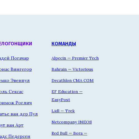
ЕЛОГОНЩИКИ
КОМАНДЫ
адей Погачар
Alpecin — Premier Tech
онас Вингегор
Bahrain — Victorious
емко Эвенпул
Decathlon CMA CGM
оль Сексас
EF Education —
EasyPost
римож Роглич
Lidl — Trek
атье ван дер Пул
Netcompany INEOS
аут ван Арт
Red Bull — Bora —
адс Педерсен