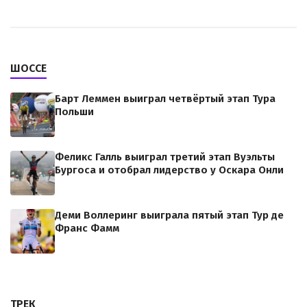
ШОССЕ
Барт Леммен выиграл четвёртый этап Тура
Польши
Феликс Галль выиграл третий этап Вуэльты
Бургоса и отобрал лидерство у Оскара Онли
Деми Воллеринг выиграла пятый этап Тур де
Франс Фамм
ТРЕК