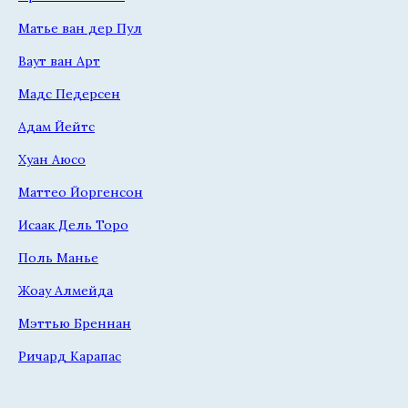
Матье ван дер Пул
Ваут ван Арт
Мадс Педерсен
Адам Йейтс
Хуан Аюсо
Маттео Йоргенсон
Исаак Дель Торо
Поль Манье
Жоау Алмейда
Мэттью Бреннан
Ричард Карапас