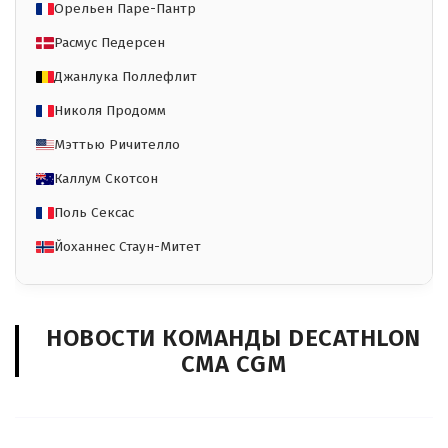
Орельен Паре-Пантр
Расмус Педерсен
Джанлука Поллефлит
Николя Продомм
Мэттью Ричителло
Каллум Скотсон
Поль Сексас
Йоханнес Стаун-Митет
НОВОСТИ КОМАНДЫ DECATHLON
CMA CGM