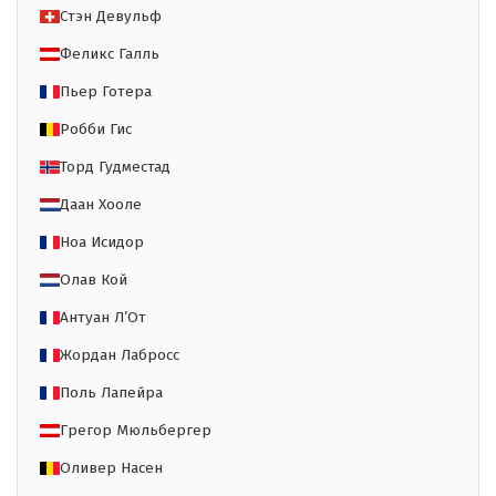
Стэн Девульф
Феликс Галль
Пьер Готера
Робби Гис
Торд Гудместад
Даан Хооле
Ноа Исидор
Олав Кой
Антуан Л’От
Жордан Лабросс
Поль Лапейра
Грегор Мюльбергер
Оливер Насен