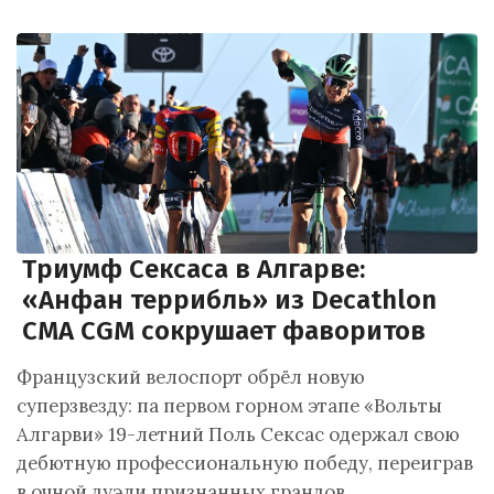
Триумф Сексаса в Алгарве:
«Анфан террибль» из Decathlon
CMA CGM сокрушает фаворитов
Французский велоспорт обрёл новую
суперзвезду: па первом горном этапе «Вольты
Алгарви» 19-летний Поль Сексас одержал свою
дебютную профессиональную победу, переиграв
в очной дуэли признанных грандов…