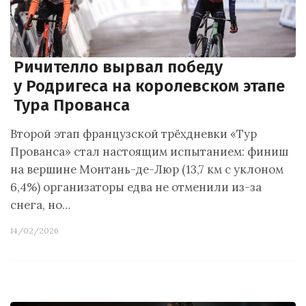
Ричителло вырвал победу
у Родригеса на королевском этапе
Тура Прованса
Второй этап французской трёхдневки «Тур
Прованса» стал настоящим испытанием: финиш
на вершине Монтань-де-Люр (13,7 км с уклоном
6,4%) организаторы едва не отменили из-за
снега, но…
14/02/2026