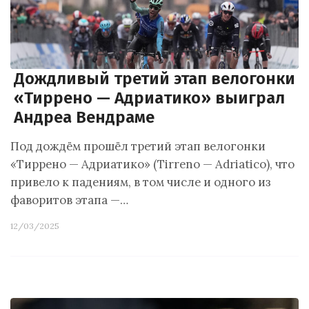
Дождливый третий этап велогонки
«Тиррено — Адриатико» выиграл
Андреа Вендраме
Под дождём прошёл третий этап велогонки
«Тиррено — Адриатико» (Tirreno — Adriatico), что
привело к падениям, в том числе и одного из
фаворитов этапа —…
12/03/2025