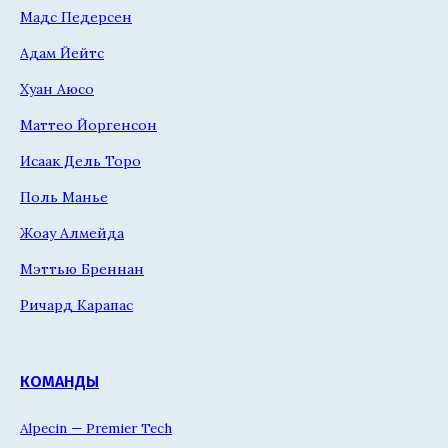
Мадс Педерсен
Адам Йейтс
Хуан Аюсо
Маттео Йоргенсон
Исаак Дель Торо
Поль Манье
Жоау Алмейда
Мэттью Бреннан
Ричард Карапас
КОМАНДЫ
Alpecin — Premier Tech