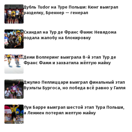
Дубль Tudor на Туре Польши: Кюнг выиграл
разделку, Бреннер — генерал
Скандал на Тур де Франс Фамм: Невядома
подала жалобу на блокировку
Деми Воллеринг выиграла 8-й этап Тур де
Франс Фамм и захватила жёлтую майку
Джулио Пеллиццари выиграл финальный этап
Вуэльты Бургоса, но победа всё равно у Галля
Луи Барре выиграл шестой этап Тура Польши,
а Леммен потерял желтую майку