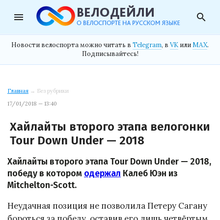
menu
search
Новости велоспорта можно читать в
Telegram
, в
VK
или
MAX
.
Подписывайтесь!
Главная
→ Без рубрики
17/01/2018 — 13:40
Хайлайты второго этапа велогонки
Tour Down Under — 2018
Хайлайты второго этапа Tour Down Under — 2018,
победу в котором
одержал
Калеб Юэн из
Mitchelton-Scott.
Неудачная позиция не позволила Петеру Сагану
бороться за победу, оставив его лишь четвёртым.