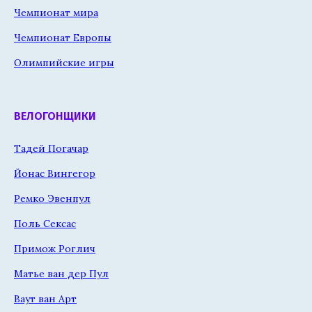
Чемпионат мира
Чемпионат Европы
Олимпийские игры
ВЕЛОГОНЩИКИ
Тадей Погачар
Йонас Вингегор
Ремко Эвенпул
Поль Сексас
Примож Роглич
Матье ван дер Пул
Ваут ван Арт