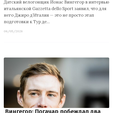
Датский велогонщик Йонас Вингегор в интервью
итальянской Gazzetta dello Sport заявил, что для
него Джиро д’Италия — это не просто этап
подготовки к Тур де…
06/05/2026
Вингегор: Погачар побеждал два