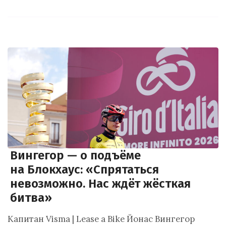
Вингегор — о подъёме
на Блокхаус: «Спрятаться
невозможно. Нас ждёт жёсткая
битва»
Капитан Visma | Lease a Bike Йонас Вингегор