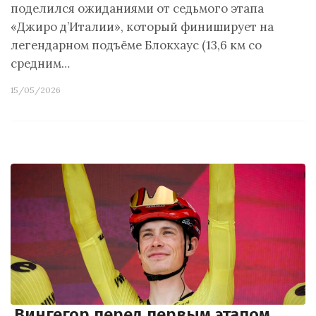
поделился ожиданиями от седьмого этапа
«Джиро д’Италии», который финиширует на
легендарном подъёме Блокхаус (13,6 км со
средним…
15/05/2026
Вингегор перед первым этапом