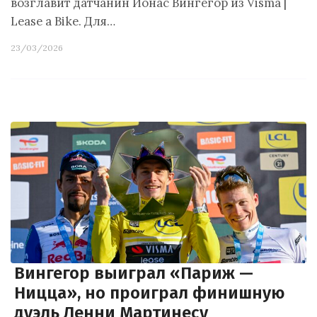
возглавит датчанин Йонас Вингегор из Visma |
Lease a Bike. Для…
23/03/2026
Вингегор выиграл «Париж —
Ницца», но проиграл финишную
дуэль Ленни Мартинесу