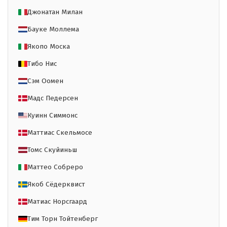
Джонатан Милан
Бауке Моллема
Якопо Моска
Тибо Нис
Сэм Оомен
Мадс Педерсен
Куинн Симмонс
Маттиас Скельмосе
Томс Скуйиньш
Маттео Собреро
Якоб Сёдерквист
Матиас Норсгаард
Тим Торн Тойтенберг