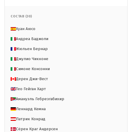
СОСТАВ (30)
Хуан Аюсо
Андреа Баджоли
Жюльен Бернар
Джулио Чикконе
Симоне Консонни
Дерек Джи-Вест
Тео Гейган Харт
Амануэль Гебрезгабихир
Леннард Кемна
Патрик Конрад
Сёрен Краг Андерсен