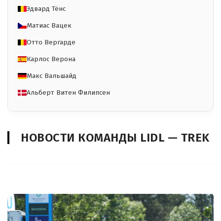
Эдвард Тёнс
Матиас Вацек
Отто Вергарде
Карлос Верона
Макс Вальшайд
Альберт Витен Филипсен
НОВОСТИ КОМАНДЫ LIDL — TREK