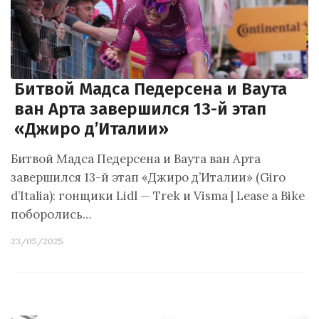
Битвой Мадса Педерсена и Ваута
ван Арта завершился 13-й этап
«Джиро д’Италии»
Битвой Мадса Педерсена и Ваута ван Арта
завершился 13-й этап «Джиро д’Италии» (Giro
d’Italia): гонщики Lidl — Trek и Visma | Lease a Bike
поборолись…
23/05/2025