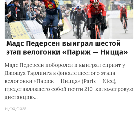
Мадс Педерсен выиграл шестой
этап велогонки «Париж — Ницца»
Мадс Педерсен поборолся и выиграл спринт у
Джошуа Тарлинга в финале шестого этапа
велогонки «Париж — Ницца» (Paris — Nice),
представлявшего собой почти 210-километровую
дистанцию…
14/03/2025