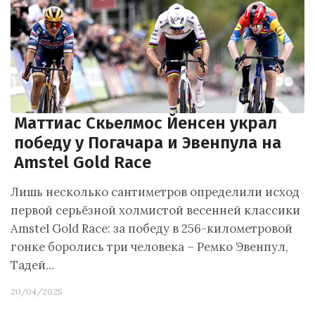
Маттиас Скьелмос Йенсен украл
победу у Погачара и Эвенпула на
Amstel Gold Race
Лишь несколько сантиметров определили исход
первой серьёзной холмистой весенней классики
Amstel Gold Race: за победу в 256-километровой
гонке боролись три человека – Ремко Эвенпул,
Тадей…
20/04/2025