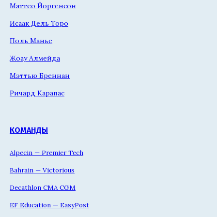
Маттео Йоргенсон
Исаак Дель Торо
Поль Манье
Жоау Алмейда
Мэттью Бреннан
Ричард Карапас
КОМАНДЫ
Alpecin — Premier Tech
Bahrain — Victorious
Decathlon CMA CGM
EF Education — EasyPost