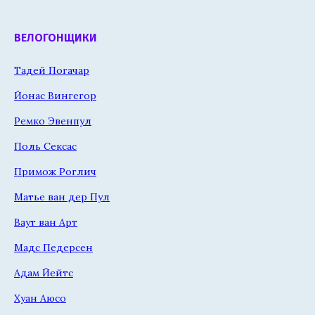
ВЕЛОГОНЩИКИ
Тадей Погачар
Йонас Вингегор
Ремко Эвенпул
Поль Сексас
Примож Роглич
Матье ван дер Пул
Ваут ван Арт
Мадс Педерсен
Адам Йейтс
Хуан Аюсо