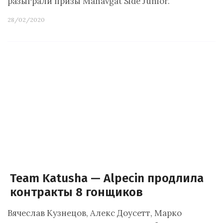
разыграли призы Manavgat Side Junior.
28/02/2020
Team Katusha — Alpecin продлила
контракты 8 гонщиков
Вячеслав Кузнецов, Алекс Доусетт, Марко