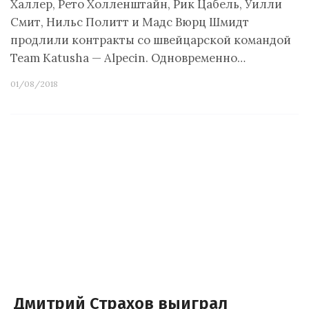
Халлер, Рето Холленштайн, Рик Цабель, Уилли
Смит, Нильс Политт и Мадс Вюрц Шмидт
продлили контракты со швейцарской командой
Team Katusha — Alpecin. Одновременно…
01/08/2018
Дмитрий Страхов выиграл