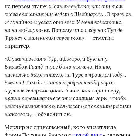
на первом этапе: «
Если вы видите, как они там
снова впечатляюще ездят в Швейцарии… В среду он
«случайно» и уехал ото всех. У меня всё хорошо,
но на моём уровне. Потому что я еду на «Тур де
Франс» с маленьким сердечком
», — отметил
спринтер.
«
Я уже проехал и Тур, и Джиро, и Вуэльту.
В каждом Гранд-туре было тяжело. Но то,
насколько было тяжело на Туре в прошлом году…
Ужасно! Там был катастрофический разрыв
в уровне генеральщиков. А мне, как спринтеру,
нужно переживать все эти сложные горы, чтобы
иметь возможность пользоваться спринтерскими
шансами
», — объяснил он.
Мерлир не единственный, кого впечатлила
форма Погачара. Ранее о «
другой лиге
» словенца