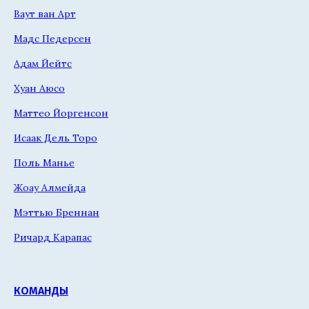
Ваут ван Арт
Мадс Педерсен
Адам Йейтс
Хуан Аюсо
Маттео Йоргенсон
Исаак Дель Торо
Поль Манье
Жоау Алмейда
Мэттью Бреннан
Ричард Карапас
КОМАНДЫ