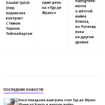
Hansgrohe:
один день
Soudal Quick-
мечта
на «Тур де
Step
о жёлтой
Франс»
подписала
майке
контракт
близка,
с Тимом
но Погачар
Торном
пока
Тойтенбергом
на другом
уровне
ПОСЛЕДНИЕ НОВОСТИ
Кася Невядома выиграла этап Тур де Франс
Фамм на Ванту и желтую майку