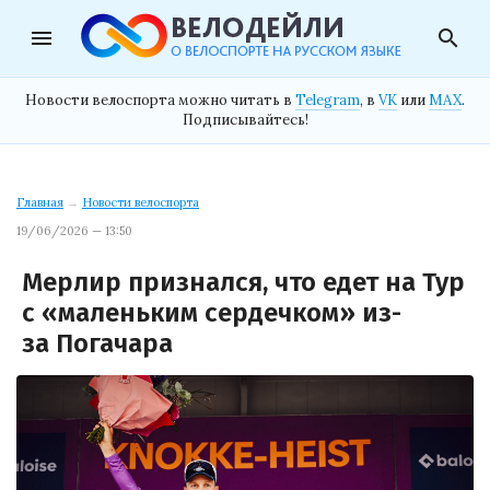
menu
search
Новости велоспорта можно читать в
Telegram
, в
VK
или
MAX
.
Подписывайтесь!
Главная
→
Новости велоспорта
19/06/2026 — 13:50
Мерлир признался, что едет на Тур
с «маленьким сердечком» из-
за Погачара