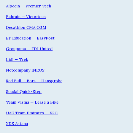
Alpecin — Premier Tech
Bahrain — Victorious
Decathlon CMA CGM
EF Education — EasyPost
Groupama — FDJ United
Lidl — Trek
Netcompany INEOS
Red Bull — Bora — Hansgrohe
Soudal Quick-Step
Team Visma — Lease a Bike
UAE Team Emirates — XRG
XDS Astana