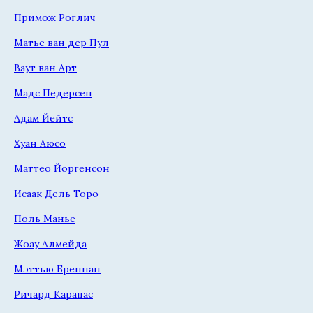
Примож Роглич
Матье ван дер Пул
Ваут ван Арт
Мадс Педерсен
Адам Йейтс
Хуан Аюсо
Маттео Йоргенсон
Исаак Дель Торо
Поль Манье
Жоау Алмейда
Мэттью Бреннан
Ричард Карапас