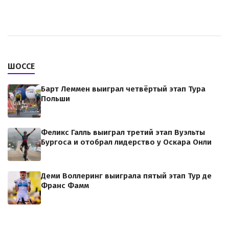
ШОССЕ
Барт Леммен выиграл четвёртый этап Тура
Польши
Феликс Галль выиграл третий этап Вуэльты
Бургоса и отобрал лидерство у Оскара Онли
Деми Воллеринг выиграла пятый этап Тур де
Франс Фамм