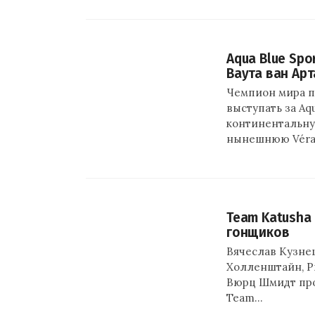
Aqua Blue Spo
Ваута ван Арт
Чемпион мира по
выступать за Aq
континентальну
нынешнюю Véra
Team Katusha
гонщиков
Вячеслав Кузнец
Холленштайн, Р
Вюрц Шмидт про
Team…