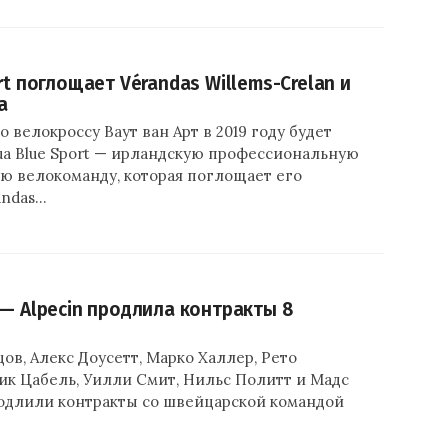
rt поглощает Vérandas Willems-Crelan и
а
 велокроссу Ваут ван Арт в 2019 году будет
ua Blue Sport — ирландскую профессиональную
ю велокоманду, которая поглощает его
ndas…
 — Alpecin продлила контракты 8
ов, Алекс Доусетт, Марко Халлер, Рето
ик Цабель, Уилли Смит, Нильс Политт и Мадс
длили контракты со швейцарской командой