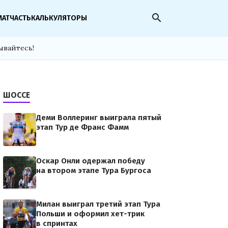
search
МАТЧАСТЬ
КАЛЬКУЛЯТОРЫ
ывайтесь!
ШОССЕ
Деми Воллеринг выиграла пятый
этап Тур де Франс Фамм
Оскар Онли одержал победу
на втором этапе Тура Бургоса
Милан выиграл третий этап Тура
Польши и оформил хет-трик
в спринтах