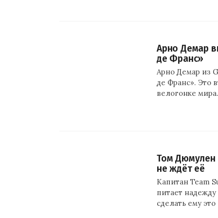
Арно Демар в
де Франс»
Арно Демар из G
де Франс». Это 
велогонке мира
Том Дюмулен 
не ждёт её
Капитан Team S
питает надежду 
сделать ему эт