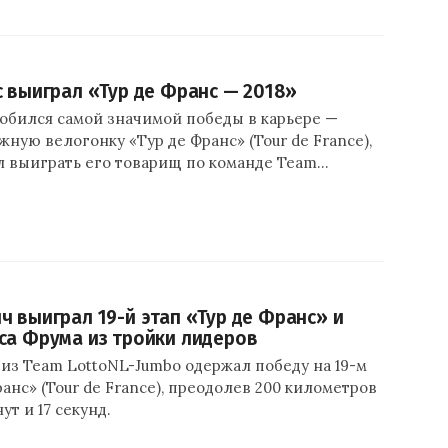
с выиграл «Тур де Франс — 2018»
добился самой значимой победы в карьере —
ную велогонку «Тур де Франс» (Tour de France),
л выиграть его товарищ по команде Team…
ч выиграл 19-й этап «Тур де Франс» и
са Фрума из тройки лидеров
из Team LottoNL-Jumbo одержал победу на 19-м
ранс» (Tour de France), преодолев 200 километров
ут и 17 секунд.