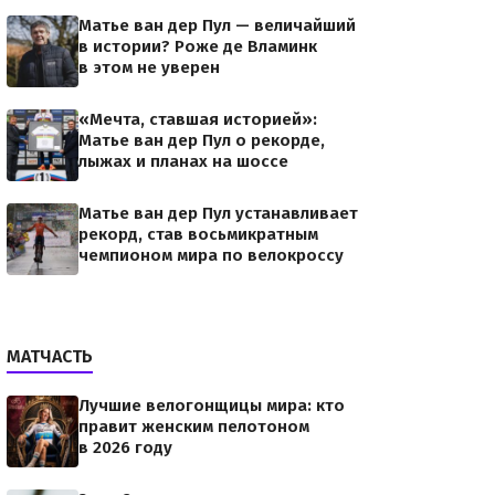
Матье ван дер Пул — величайший
в истории? Роже де Вламинк
в этом не уверен
«Мечта, ставшая историей»:
Матье ван дер Пул о рекорде,
лыжах и планах на шоссе
Матье ван дер Пул устанавливает
рекорд, став восьмикратным
чемпионом мира по велокроссу
МАТЧАСТЬ
Лучшие велогонщицы мира: кто
правит женским пелотоном
в 2026 году