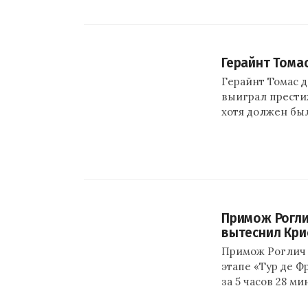
Герайнт Тома
Герайнт Томас 
выиграл престиж
хотя должен бы
Примож Рогли
вытеснил Кри
Примож Роглич 
этапе «Тур де Ф
за 5 часов 28 мин