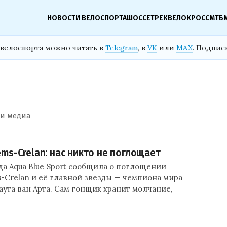
НОВОСТИ ВЕЛОСПОРТА
ШОССЕ
ТРЕК
ВЕЛОКРОСС
МТБ
велоспорта можно читать в
Telegram
, в
VK
или
MAX
. Подпис
 и медиа
ems-Crelan: нас никто не поглощает
да Aqua Blue Sport сообщила о поглощении
s-Crelan и её главной звезды — чемпиона мира
аута ван Арта. Сам гонщик хранит молчание,