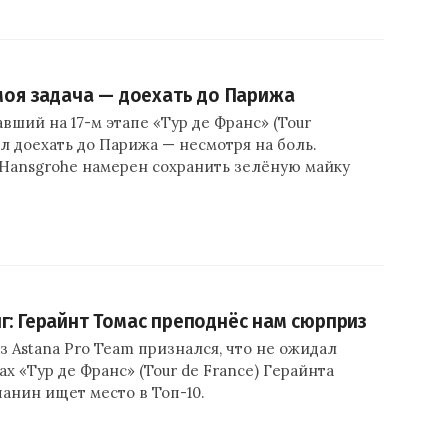
 моя задача — доехать до Парижа
авший на 17-м этапе «Тур де Франс» (Tour
ил доехать до Парижа — несмотря на боль.
 Hansgrohe намерен сохранить зелёную майку
г: Герайнт Томас преподнёс нам сюрприз
з Astana Pro Team признался, что не ожидал
ах «Тур де Франс» (Tour de France) Герайнта
чанин ищет место в Топ-10.