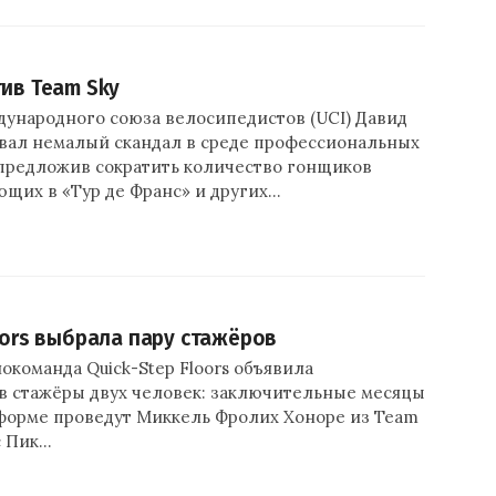
тив Team Sky
ународного союза велосипедистов (UCI) Давид
вал немалый скандал в среде профессиональных
предложив сократить количество гонщиков
ющих в «Тур де Франс» и других…
oors выбрала пару стажёров
окоманда Quick-Step Floors объявила
в стажёры двух человек: заключительные месяцы
 форме проведут Миккель Фролих Хоноре из Team
с Пик…