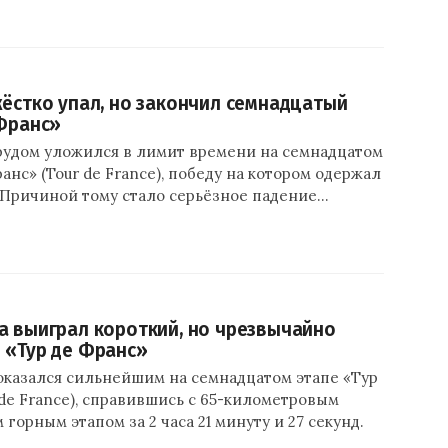
жёстко упал, но закончил семнадцатый
 Франс»
трудом уложился в лимит времени на семнадцатом
ранс» (Tour de France), победу на котором одержал
 Причиной тому стало серьёзное падение…
а выиграл короткий, но чрезвычайно
 «Тур де Франс»
оказался сильнейшим на семнадцатом этапе «Тур
 de France), справившись с 65-километровым
горным этапом за 2 часа 21 минуту и 27 секунд.