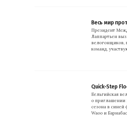
Весь мир про
Президент Межд
Лаппартьен выз
велогонщиков, 
команд, участву
Quick-Step Fl
Бельгийская вел
о приглашении 
сезона в синей
Waoo и Барнаба