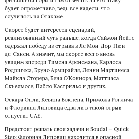
финальной горы и там отвечать на его атаку
будет опрометчиво, ведь все видели, что
случилось на Отакаме.
Скорее будет интересен сценарий,
реализованный чуть раньше, когда Саймон Йейтс
одержал победу из отрыва в Ле Мон-Дор-Пюи-
де-Санси. А значит, мы скорее всего вновь
увидим впереди Тимена Аренсмана, Карлоса
Родригеса, Бруно Армирайля, Ленни Мартинеса,
Майкла Сторера, Бена О’Коннора, Маттиаса
Скъелмосе, Пабло Кастрильо и других.
Оскара Онли, Кевина Воклена, Приможа Роглича
и Флориана Липовица едва ли в такой отрыв
отпустит UAE.
Предстоит решать свои задачи и Soudal — Quick
Step: Флориан Липовиц находится в опасной