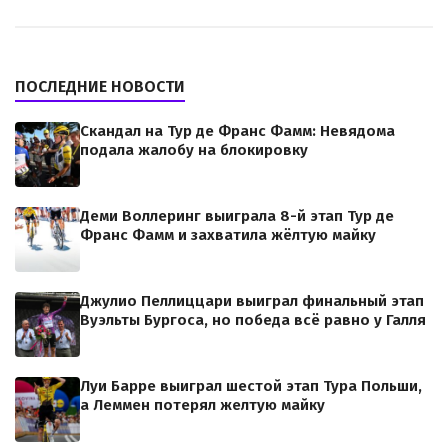
ПОСЛЕДНИЕ НОВОСТИ
Скандал на Тур де Франс Фамм: Невядома
подала жалобу на блокировку
Деми Воллеринг выиграла 8-й этап Тур де
Франс Фамм и захватила жёлтую майку
Джулио Пеллиццари выиграл финальный этап
Вуэльты Бургоса, но победа всё равно у Галля
Луи Барре выиграл шестой этап Тура Польши,
а Леммен потерял желтую майку