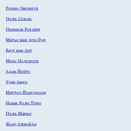
Ремко Эвенпул
Поль Сексас
Примож Роглич
Матье ван дер Пул
Ваут ван Арт
Мадс Педерсен
Адам Йейтс
Хуан Аюсо
Маттео Йоргенсон
Исаак Дель Торо
Поль Манье
Жоау Алмейда