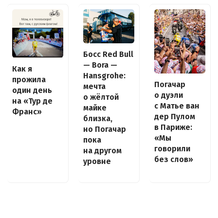
Босс Red Bull
— Bora —
Как я
Hansgrohe:
прожила
Погачар
мечта
один день
о дуэли
о жёлтой
на «Тур де
с Матье ван
майке
Франс»
дер Пулом
близка,
в Париже:
но Погачар
«Мы
пока
говорили
на другом
без слов»
уровне