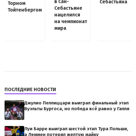
в Сан-
Себастьяна
Торном
Себастьяне
Тойтенбергом
нацелился
на чемпионат
мира
ПОСЛЕДНИЕ НОВОСТИ
Джулио Пеллиццари выиграл финальный этап
Вуэльты Бургоса, но победа всё равно у Галля
Луи Барре выиграл шестой этап Тура Польши,
а Леммен потерял желтую майку