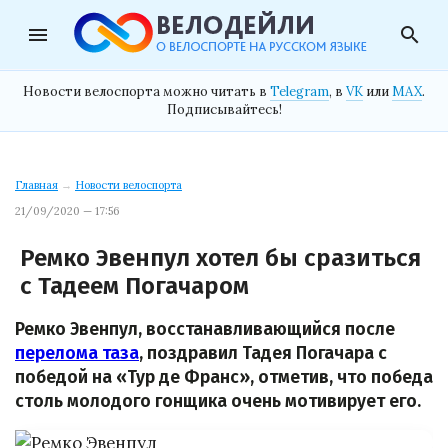
menu
search
Новости велоспорта можно читать в
Telegram
, в
VK
или
MAX
.
Подписывайтесь!
Главная
→
Новости велоспорта
21/09/2020 — 17:56
Ремко Эвенпул хотел бы сразиться
с Тадеем Погачаром
Ремко Эвенпул, восстанавливающийся после
перелома таза
, поздравил Тадея Погачара с
победой на «Тур де Франс», отметив, что победа
столь молодого гонщика очень мотивирует его.