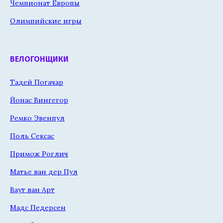
Чемпионат Европы
Олимпийские игры
ВЕЛОГОНЩИКИ
Тадей Погачар
Йонас Вингегор
Ремко Эвенпул
Поль Сексас
Примож Роглич
Матье ван дер Пул
Ваут ван Арт
Мадс Педерсен