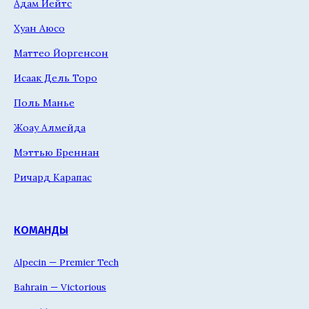
Адам Йейтс
Хуан Аюсо
Маттео Йоргенсон
Исаак Дель Торо
Поль Манье
Жоау Алмейда
Мэттью Бреннан
Ричард Карапас
КОМАНДЫ
Alpecin — Premier Tech
Bahrain — Victorious