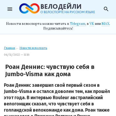
menu
search
Новости велоспорта можно читать в
Telegram
, в
VK
или
MAX
.
Подписывайтесь!
Главная
→
Новости велоспорта
04/11/2022 — 11:16
Роан Деннис: чувствую себя в
Jumbo-Visma как дома
Роан Деннис завершил свой первый сезон в
Jumbo-Visma и остался доволен тем, как прошёл
этот года. В интервью Rouleur австралийский
велогонщик сказал, что чувствует себя в
голландской велокоманде как дома. Роан также