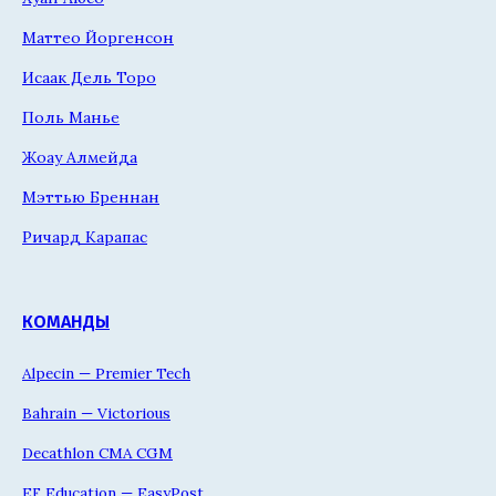
Маттео Йоргенсон
Исаак Дель Торо
Поль Манье
Жоау Алмейда
Мэттью Бреннан
Ричард Карапас
КОМАНДЫ
Alpecin — Premier Tech
Bahrain — Victorious
Decathlon CMA CGM
EF Education — EasyPost