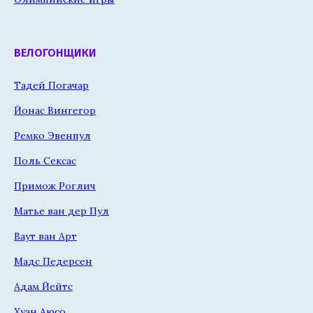
ВЕЛОГОНЩИКИ
Тадей Погачар
Йонас Вингегор
Ремко Эвенпул
Поль Сексас
Примож Роглич
Матье ван дер Пул
Ваут ван Арт
Мадс Педерсен
Адам Йейтс
Хуан Аюсо