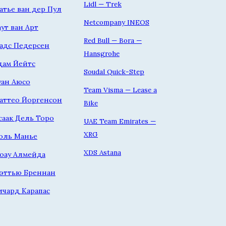
Lidl — Trek
атье ван дер Пул
Netcompany INEOS
аут ван Арт
Red Bull — Bora —
адс Педерсен
Hansgrohe
дам Йейтс
Soudal Quick-Step
уан Аюсо
Team Visma — Lease a
аттео Йоргенсон
Bike
саак Дель Торо
UAE Team Emirates —
XRG
оль Манье
XDS Astana
оау Алмейда
эттью Бреннан
ичард Карапас