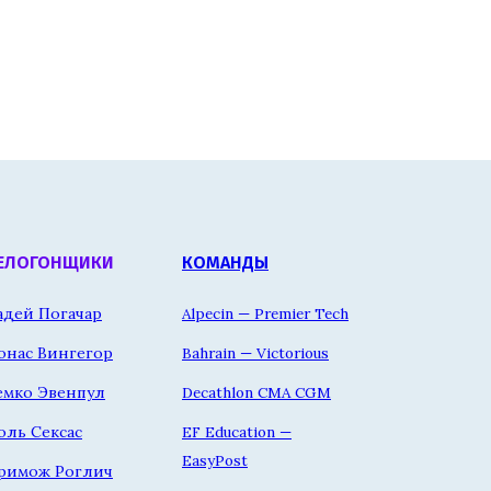
ЕЛОГОНЩИКИ
КОМАНДЫ
адей Погачар
Alpecin — Premier Tech
онас Вингегор
Bahrain — Victorious
емко Эвенпул
Decathlon CMA CGM
оль Сексас
EF Education —
EasyPost
римож Роглич