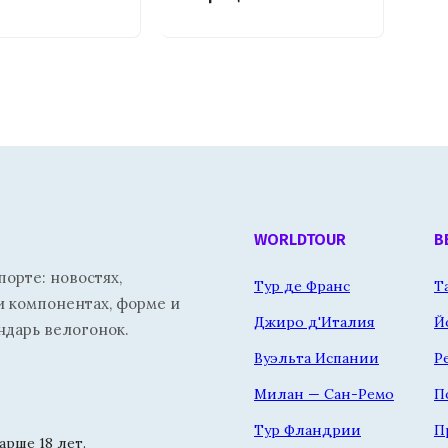
WORLDTOUR
В
орте: новостях,
Тур де Франс
Т
и компонентах, форме и
Джиро д'Италия
Й
ндарь велогонок.
Вуэльта Испании
Р
Милан — Сан-Ремо
П
Тур Фландрии
П
рше 18 лет.