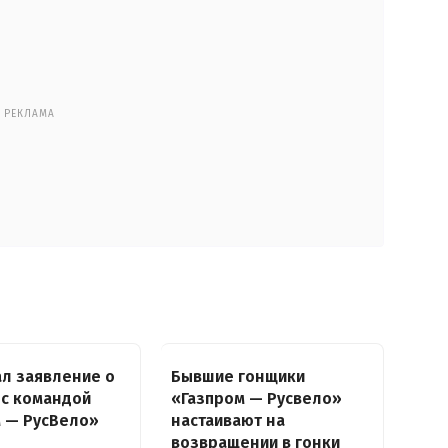
РЕКЛАМА
ал заявление о
Бывшие гонщики
 с командой
«Газпром — Русвело»
 — РусВело»
настаивают на
возвращении в гонки