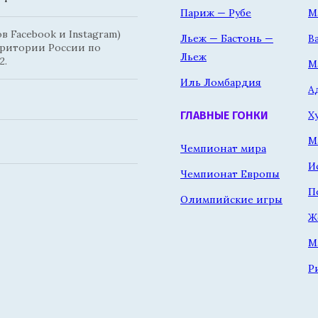
Париж — Рубе
М
 Facebook и Instagram)
Льеж — Бастонь —
В
рритории России по
Льеж
2.
М
Иль Ломбардия
А
Х
ГЛАВНЫЕ ГОНКИ
М
Чемпионат мира
И
Чемпионат Европы
П
Олимпийские игры
Ж
М
Р