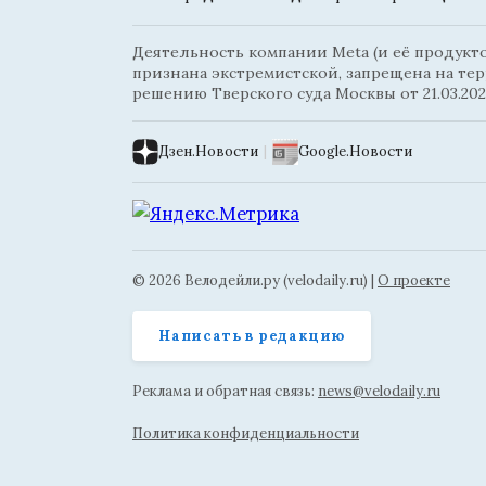
Деятельность компании Meta (и её продуктов
признана экстремистской, запрещена на те
решению Тверского суда Москвы от 21.03.202
Дзен.Новости
|
Google.Новости
© 2026 Велодейли.ру (velodaily.ru) |
О проекте
Написать в редакцию
Реклама и обратная связь:
news@velodaily.ru
Политика конфиденциальности