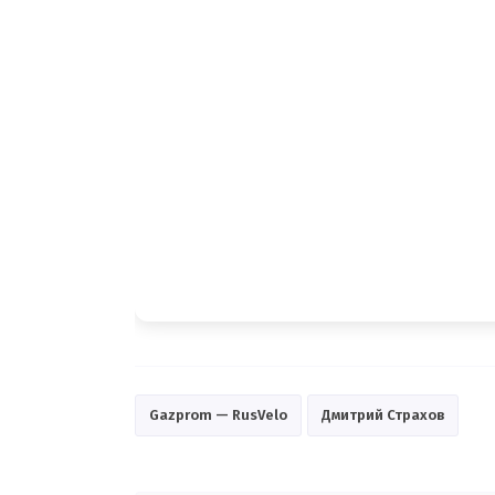
Gazprom — RusVelo
Дмитрий Страхов