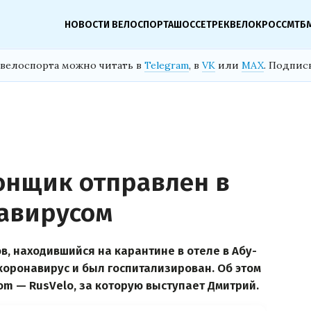
НОВОСТИ ВЕЛОСПОРТА
ШОССЕ
ТРЕК
ВЕЛОКРОСС
МТБ
велоспорта можно читать в
Telegram
, в
VK
или
MAX
. Подпис
онщик отправлен в
навирусом
, находившийся на карантине в отеле в Абу-
коронавирус и был госпитализирован. Об этом
m — RusVelo, за которую выступает Дмитрий.