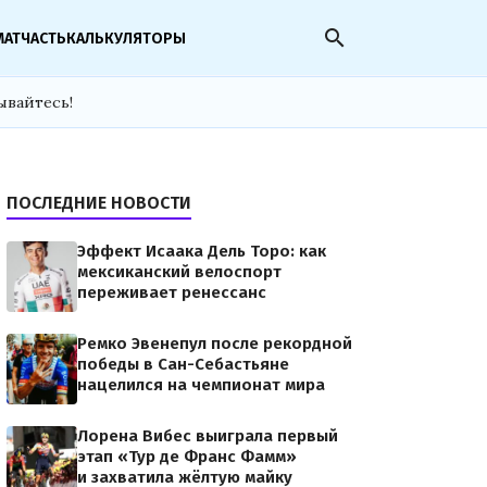
search
МАТЧАСТЬ
КАЛЬКУЛЯТОРЫ
ывайтесь!
ПОСЛЕДНИЕ НОВОСТИ
Эффект Исаака Дель Торо: как
мексиканский велоспорт
переживает ренессанс
Ремко Эвенепул после рекордной
победы в Сан-Себастьяне
нацелился на чемпионат мира
Лорена Вибес выиграла первый
этап «Тур де Франс Фамм»
и захватила жёлтую майку