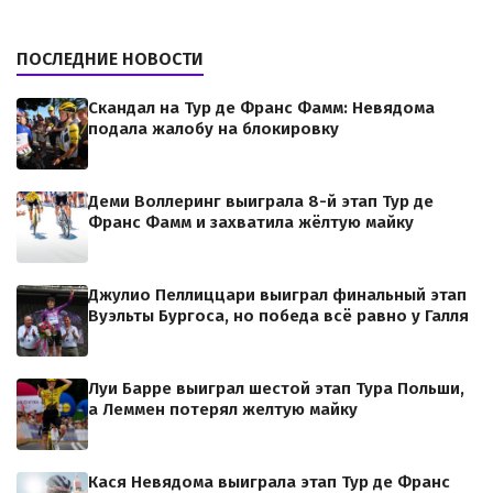
ПОСЛЕДНИЕ НОВОСТИ
Скандал на Тур де Франс Фамм: Невядома
подала жалобу на блокировку
Деми Воллеринг выиграла 8-й этап Тур де
Франс Фамм и захватила жёлтую майку
Джулио Пеллиццари выиграл финальный этап
Вуэльты Бургоса, но победа всё равно у Галля
Луи Барре выиграл шестой этап Тура Польши,
а Леммен потерял желтую майку
Кася Невядома выиграла этап Тур де Франс