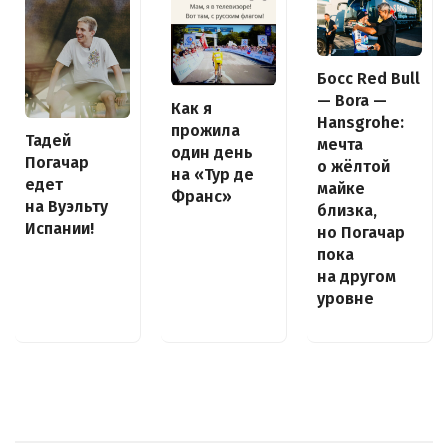
Босс Red Bull
— Bora —
Как я
Hansgrohe:
прожила
Тадей
мечта
один день
Погачар
о жёлтой
на «Тур де
едет
майке
Франс»
на Вуэльту
близка,
Испании!
но Погачар
пока
на другом
уровне