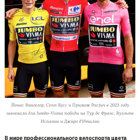
Йонас Вингегор, Сепп Кусс и Примож Роглич в 2023 году
завоевали для Jumbo-Visma победы на Тур де Франс, Вуэльте
Испании и Джиро д'Италии
В мире профессионального велоспорта цвета