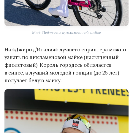
Мадс Педерсен в цикламеновой майке
На «Джиро д’Италия» лучшего спринтера можно
узнать по цикламеновой майке (насыщенный
фиолетовый). Король гор здесь облачается
в синее, а лучший молодой гонщик (до 25 лет)
получает белую майку.