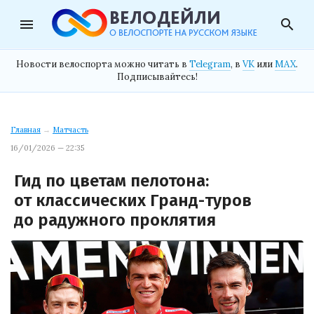
menu
search
Новости велоспорта можно читать в
Telegram
, в
VK
или
MAX
.
Подписывайтесь!
Главная
→
Матчасть
16/01/2026 — 22:35
Гид по цветам пелотона:
от классических Гранд-туров
до радужного проклятия