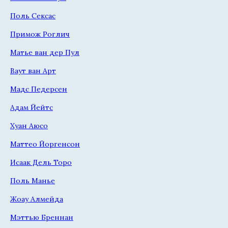
Поль Сексас
Примож Роглич
Матье ван дер Пул
Ваут ван Арт
Мадс Педерсен
Адам Йейтс
Хуан Аюсо
Маттео Йоргенсон
Исаак Дель Торо
Поль Манье
Жоау Алмейда
Мэттью Бреннан