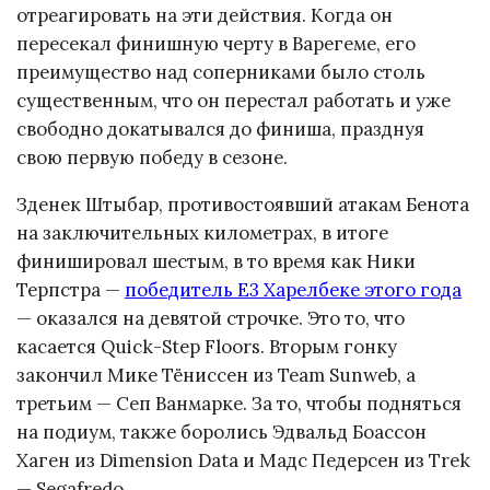
отреагировать на эти действия. Когда он
пересекал финишную черту в Варегеме, его
преимущество над соперниками было столь
существенным, что он перестал работать и уже
свободно докатывался до финиша, празднуя
свою первую победу в сезоне.
Зденек Штыбар, противостоявший атакам Бенота
на заключительных километрах, в итоге
финишировал шестым, в то время как Ники
Терпстра —
победитель Е3 Харелбеке этого года
— оказался на девятой строчке. Это то, что
касается Quick-Step Floors. Вторым гонку
закончил Мике Тёниссен из Team Sunweb, а
третьим — Сеп Ванмарке. За то, чтобы подняться
на подиум, также боролись Эдвальд Боассон
Хаген из Dimension Data и Мадс Педерсен из Trek
— Segafredo.