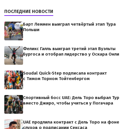
ПОСЛЕДНИЕ НОВОСТИ
Барт Леммен выиграл четвёртый этап Тура
Польши
Феликс Галль выиграл третий этап Вуэльты
Бургоса и отобрал лидерство у Оскара Онли
Soudal Quick-Step подписала контракт
с Тимом Торном Тойтенбергом
Спортивный босс UAE: Дель Торо выбрал Тур
вместо Джиро, чтобы учиться у Погачара
UAE продлила контракт с Дель Торо на фоне
слухов о подписании Сексаса