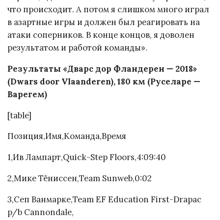
что происходит. А потом я слишком много играл
в азартные игры и должен был реагировать на
атаки соперников. В конце концов, я доволен
результатом и работой команды».
Результаты «Дварс дор Фландерен — 2018»
(Dwars door Vlaanderen), 180 км (Руселаре —
Варегем)
[table]
Позиция,Имя,Команда,Время
1,Ив Лампарт,Quick-Step Floors,4:09:40
2,Мике Тёниссен,Team Sunweb,0:02
3,Сеп Ванмарке,Team EF Education First-Drapac
p/b Cannondale,