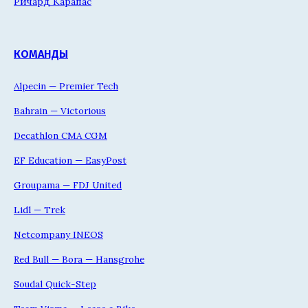
Ричард Карапас
КОМАНДЫ
Alpecin — Premier Tech
Bahrain — Victorious
Decathlon CMA CGM
EF Education — EasyPost
Groupama — FDJ United
Lidl — Trek
Netcompany INEOS
Red Bull — Bora — Hansgrohe
Soudal Quick-Step