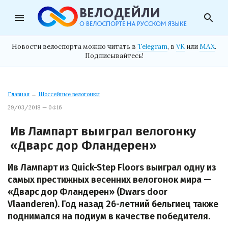
menu
search
Новости велоспорта можно читать в
Telegram
, в
VK
или
MAX
.
Подписывайтесь!
Главная
→
Шоссейные велогонки
29/03/2018 — 04:16
Ив Лампарт выиграл велогонку
«Дварс дор Фландерен»
Ив Лампарт из Quick-Step Floors выиграл одну из
самых престижных весенних велогонок мира —
«Дварс дор Фландерен» (Dwars door
Vlaanderen). Год назад 26-летний бельгиец также
поднимался на подиум в качестве победителя.