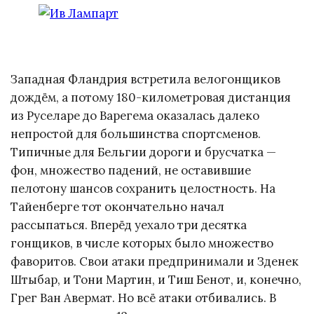
Западная Фландрия встретила велогонщиков
дождём, а потому 180-километровая дистанция
из Руселаре до Варегема оказалась далеко
непростой для большинства спортсменов.
Типичные для Бельгии дороги и брусчатка —
фон, множество падений, не оставившие
пелотону шансов сохранить целостность. На
Тайенберге тот окончательно начал
рассыпаться. Вперёд уехало три десятка
гонщиков, в числе которых было множество
фаворитов. Свои атаки предпринимали и Зденек
Штыбар, и Тони Мартин, и Тиш Бенот, и, конечно,
Грег Ван Авермат. Но всё атаки отбивались. В