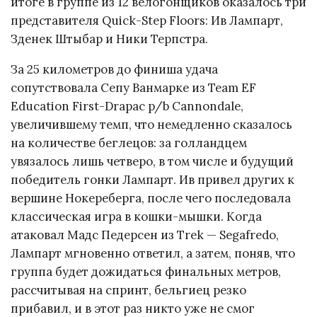
итоге в группе из 12 велогонщиков оказалось три
представителя Quick-Step Floors: Ив Лампарт,
Зденек Штыбар и Ники Терпстра.
За 25 километров до финиша удача
сопутствовала Сепу Ванмарке из Team EF
Education First-Drapac p/b Cannondale,
увеличившему темп, что немедленно сказалось
на количестве беглецов: за голландцем
увязалось лишь четверо, в том числе и будущий
победитель гонки Лампарт. Ив привел других к
вершине Нокереберга, после чего последовала
классическая игра в кошки-мышки. Когда
атаковал Мадс Педерсен из Trek — Segafredo,
Лампарт мгновенно ответил, а затем, поняв, что
группа будет дожидаться финальных метров,
рассчитывая на спринт, бельгиец резко
прибавил, и в этот раз никто уже не смог