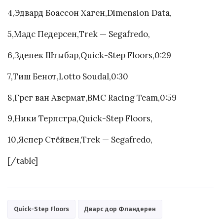
4,Эдвард Боассон Хаген,Dimension Data,
5,Мадс Педерсен,Trek — Segafredo,
6,Зденек Штыбар,Quick-Step Floors,0:29
7,Тиш Бенот,Lotto Soudal,0:30
8,Грег ван Авермат,BMC Racing Team,0:59
9,Ники Терпстра,Quick-Step Floors,
10,Яспер Стёйвен,Trek — Segafredo,
[/table]
Quick-Step Floors
Дварс дор Фландерен