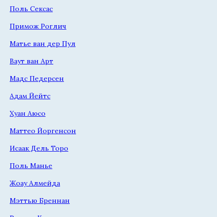
Поль Сексас
Примож Роглич
Матье ван дер Пул
Ваут ван Арт
Мадс Педерсен
Адам Йейтс
Хуан Аюсо
Маттео Йоргенсон
Исаак Дель Торо
Поль Манье
Жоау Алмейда
Мэттью Бреннан