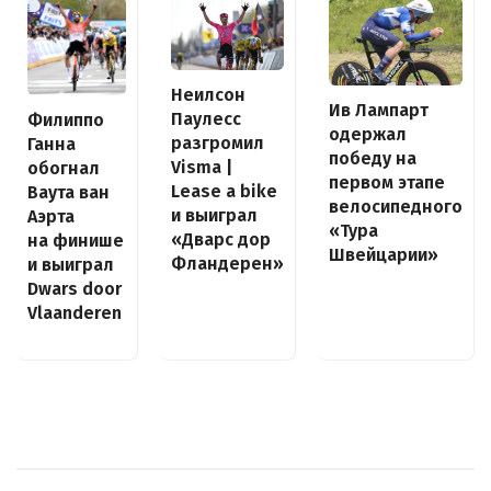
Неилсон
Ив Лампарт
Паулесс
Филиппо
одержал
разгромил
Ганна
победу на
Visma |
обогнал
первом этапе
Lease a bike
Ваута ван
велосипедного
и выиграл
Аэрта
«Тура
«Дварс дор
на финише
Швейцарии»
Фландерен»
и выиграл
Dwars door
Vlaanderen