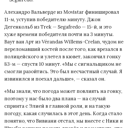
Алехандро Вальверде из Movistar финишировал
11-м, уступив победителю минуту. Джон
Дегенкольб из Trek — Segafredo — 15-й, и это
хуже времени победителя почти на 3 минуты.
Ваут ван Арт из Vérandas Willems-Crelan, чудом не
переломавший костей после того, как врезался в
полицейского и улетел в кювет, закончил гонку
83-м — спустя 10 минут. «Мы с сигнальщиком не
смогли разойтись. Это был несчастный случай. Я
извинился и поехал дальше», — сказал он.
«Мы знали, что погода может повлиять на гонку,
поэтому у нас было два плана — на случай
спринта с Элией в главной роли, и на такую
погоду, какая случилась в этот день. Когда стало
понятно, что Вивиани отстал, мы вместе с Ники и