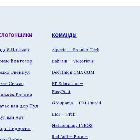
ЕЛОГОНЩИКИ
КОМАНДЫ
адей Погачар
Alpecin — Premier Tech
онас Вингегор
Bahrain — Victorious
емко Эвенпул
Decathlon CMA CGM
оль Сексас
EF Education —
EasyPost
римож Роглич
Groupama — FDJ United
атье ван дер Пул
Lidl — Trek
аут ван Арт
Netcompany INEOS
адс Педерсен
Red Bull — Bora —
дам Йейтс