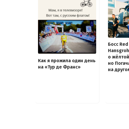
Босс Red 
Hansgroh
о жёлтой
Как я прожила один день
но Погач
на «Тур де Франс»
на друго