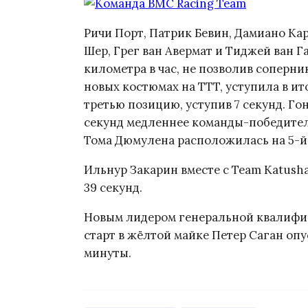
Ричи Порт, Патрик Бевин, Дамиано Ка
Шер, Грег ван Авермат и Тиджей ван Г
километра в час, не позволив соперни
новых костюмах на TTT, уступила в ито
третью позицию, уступив 7 секунд. Го
секунд медленнее команды-победител
Тома Дюмулена расположилась на 5-й с
Ильнур Закарин вместе с Team Katusha
39 секунд.
Новым лидером генеральной квалифик
старт в жёлтой майке Петер Саган опу
минуты.