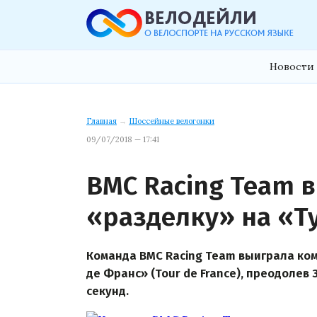
Новости 
Главная
→
Шоссейные велогонки
09/07/2018 — 17:41
BMC Racing Team 
«разделку» на «Т
Команда BMC Racing Team выиграла ком
де Франс» (Tour de France), преодолев
секунд.