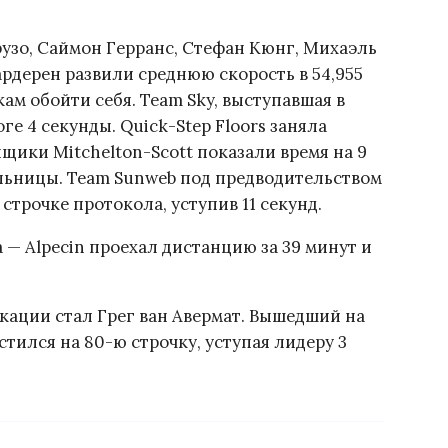
рузо, Саймон Герранс, Стефан Кюнг, Михаэль
ардерен развили среднюю скорость в 54,955
кам обойти себя. Team Sky, выступавшая в
ге 4 секунды. Quick-Step Floors заняла
нщики Mitchelton-Scott показали время на 9
ьницы. Team Sunweb под предводительством
трочке протокола, уступив 11 секунд.
 — Alpecin проехал дистанцию за 39 минут и
ации стал Грег ван Авермат. Вышедший на
стился на 80-ю строчку, уступая лидеру 3