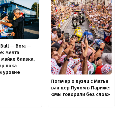
Bull — Bora —
e: мечта
 майке близка,
ар пока
м уровне
Погачар о дуэли с Матье
ван дер Пулом в Париже:
«Мы говорили без слов»