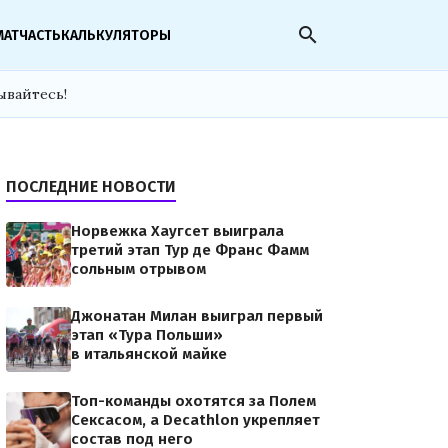
search
МАТЧАСТЬ
КАЛЬКУЛЯТОРЫ
ывайтесь!
ПОСЛЕДНИЕ НОВОСТИ
Норвежка Хаугсет выиграла
третий этап Тур де Франс Фамм
сольным отрывом
Джонатан Милан выиграл первый
этап «Тура Польши»
в итальянской майке
Топ-команды охотятся за Полем
Сексасом, а Decathlon укрепляет
состав под него