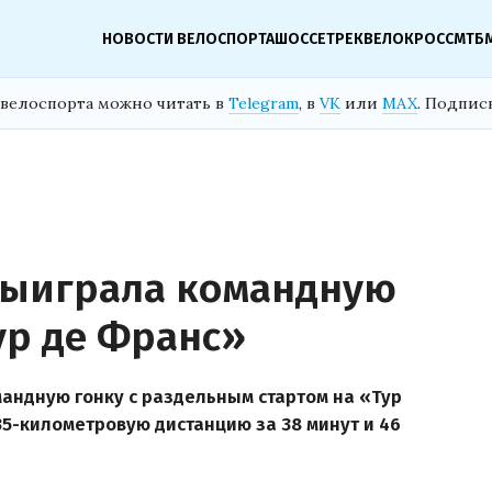
НОВОСТИ ВЕЛОСПОРТА
ШОССЕ
ТРЕК
ВЕЛОКРОСС
МТБ
велоспорта можно читать в
Telegram
, в
VK
или
MAX
. Подпис
выиграла командную
ур де Франс»
андную гонку с раздельным стартом на «Тур
 35-километровую дистанцию за 38 минут и 46