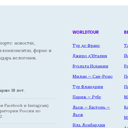
WORLDTOUR
В
орте: новостях,
Тур де Франс
Т
и компонентах, форме и
Джиро д'Италия
Й
ндарь велогонок.
Вуэльта Испании
Р
Милан — Сан-Ремо
П
Тур Фландрии
П
рше 18 лет.
Париж — Рубе
М
 Facebook и Instagram)
Льеж — Бастонь —
В
рритории России по
Льеж
2.
М
Иль Ломбардия
А