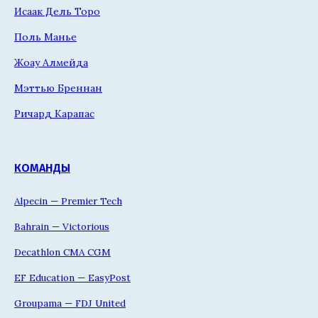
Исаак Дель Торо
Поль Манье
Жоау Алмейда
Мэттью Бреннан
Ричард Карапас
КОМАНДЫ
Alpecin — Premier Tech
Bahrain — Victorious
Decathlon CMA CGM
EF Education — EasyPost
Groupama — FDJ United