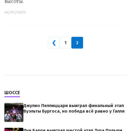
высоты.
04/07/2023
❮
1
2
ШОССЕ
Джулио Пеллиццари выиграл финальный этап
Вуэльты Бургоса, но победа всё равно у Галля
Луи Барре выиграл шестой этап Тура Польши,