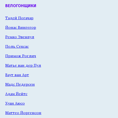
ВЕЛОГОНЩИКИ
Тадей Погачар
Йонас Вингегор
Ремко Эвенпул
Поль Сексас
Примож Роглич
Матье ван дер Пул
Ваут ван Арт
Мадс Педерсен
Адам Йейтс
Хуан Аюсо
Маттео Йоргенсон