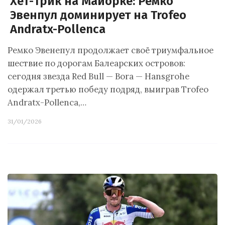
Хет-трик на Майорке: Ремко
Эвенпул доминирует на Trofeo
Andratx-Pollenca
Ремко Эвенепул продолжает своё триумфальное
шествие по дорогам Балеарских островов:
сегодня звезда Red Bull — Bora — Hansgrohe
одержал третью победу подряд, выиграв Trofeo
Andratx-Pollenca,…
31/01/2026