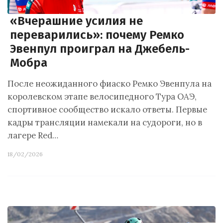
«Вчерашние усилия не
переварились»: почему Ремко
Эвенпул проиграл на Джебель-
Мобра
После неожиданного фиаско Ремко Эвенпула на
королевском этапе велосипедного Тура ОАЭ,
спортивное сообщество искало ответы. Первые
кадры трансляции намекали на судороги, но в
лагере Red…
18/02/2026