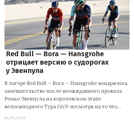
Red Bull — Bora — Hansgrohe
отрицает версию о судорогах
у Эвенпула
В лагере Red Bull — Bora — Hansgrohe воцарилось
замешательство после неожиданного провала
Ремко Эвенпула на королевском этапе
велосипедного Тура ОАЭ: несмотря на то что…
18/02/2026