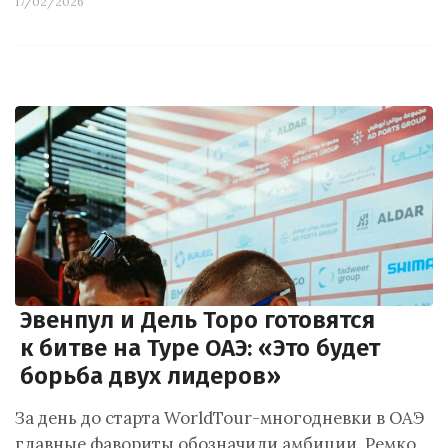
17/02/2026
Эвенпул и Дель Торо готовятся
к битве на Туре ОАЭ: «Это будет
борьба двух лидеров»
За день до старта WorldTour-многодневки в ОАЭ
главные фавориты обозначили амбиции. Ремко