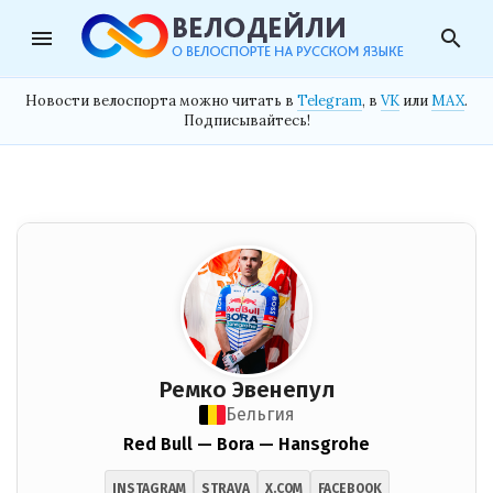
menu
search
Новости велоспорта можно читать в
Telegram
, в
VK
или
MAX
.
Подписывайтесь!
Ремко Эвенепул
Бельгия
Red Bull — Bora — Hansgrohe
INSTAGRAM
STRAVA
X.COM
FACEBOOK