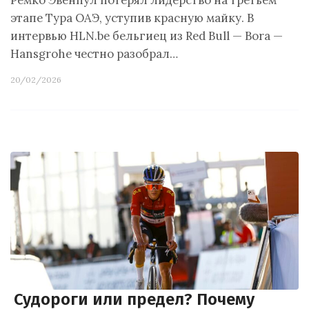
Ремко Эвенпул потерял лидерство на третьем
этапе Тура ОАЭ, уступив красную майку. В
интервью HLN.be бельгиец из Red Bull — Bora —
Hansgrohe честно разобрал…
20/02/2026
Судороги или предел? Почему