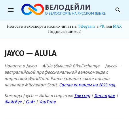
menu
search
Новости велоспорта можно читать в
Telegram
, в
VK
или
MAX
.
Подписывайтесь!
JAYCO — ALULA
Новости о Jayco — AlUla (бывшей BikeExchange — Jayco) —
австралийской профессиональной велокоманде с
лицензией WorldTour. Ранее команда также носила
название Mitchelton-Scott.
Состав команды на 2023 год
.
Команда Jayco — AlUla в соцсетях:
Твиттер
|
Инстаграм
|
Фейсбук
|
Сайт
|
YouTube