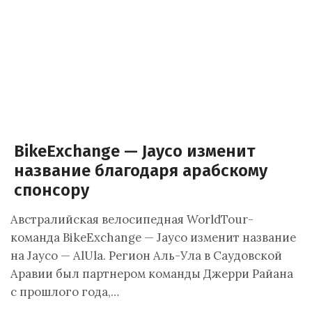
BikeExchange — Jayco изменит
название благодаря арабскому
спонсору
Австралийская велосипедная WorldTour-
команда BikeExchange — Jayco изменит название
на Jayco — AlUla. Регион Аль-Ула в Саудовской
Аравии был партнером команды Джерри Райана
с прошлого года,…