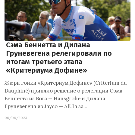
Сэма Беннетта и Дилана
Груневегена релегировали по
итогам третьего этапа
«Критериума Дофине»
Жюри гонки «Критериум Дофине» (Criterium du
Dauphiné) приняло решение о релегации Сэма
Беннетта из Bora — Hansgrohe и Дилана
Груневегена из Jayco — AlUla за…
06/06/2023