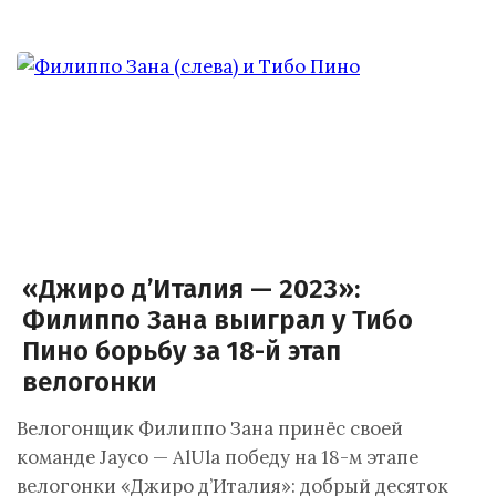
«Джиро д’Италия — 2023»:
Филиппо Зана выиграл у Тибо
Пино борьбу за 18-й этап
велогонки
Велогонщик Филиппо Зана принёс своей
команде Jayco — AlUla победу на 18-м этапе
велогонки «Джиро д’Италия»: добрый десяток