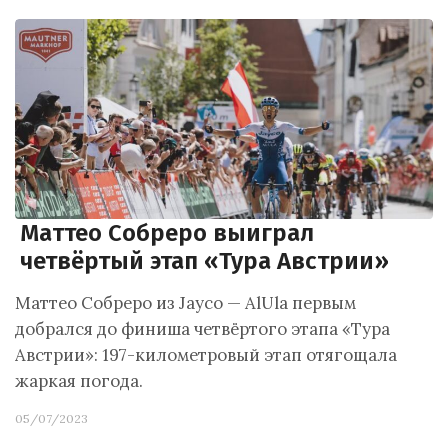
Маттео Собреро выиграл
четвёртый этап «Тура Австрии»
Маттео Собреро из Jayco — AlUla первым
добрался до финиша четвёртого этапа «Тура
Австрии»: 197-километровый этап отягощала
жаркая погода.
05/07/2023