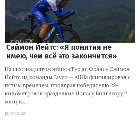
Саймон Йейтс: «Я понятия не
имею, чем всё это закончится»
На шестнадцатом этапе «Тур де Франс» Саймон
Йейтс из команды Jayco — AlUla финишировал с
пятым временем, проиграв победителю 22-
километровой «разделки» Йонасу Вингегору 2
минуты…
18/07/2023