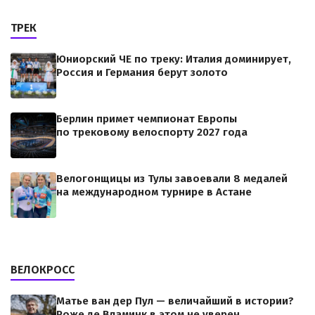
ТРЕК
Юниорский ЧЕ по треку: Италия доминирует,
Россия и Германия берут золото
Берлин примет чемпионат Европы
по трековому велоспорту 2027 года
Велогонщицы из Тулы завоевали 8 медалей
на международном турнире в Астане
ВЕЛОКРОСС
Матье ван дер Пул — величайший в истории?
Роже де Вламинк в этом не уверен