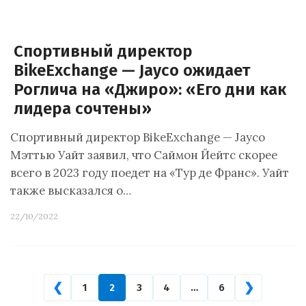
Спортивный директор
BikeExchange — Jayco ожидает
Роглича на «Джиро»: «Его дни как
лидера сочтены»
Спортивный директор BikeExchange — Jayco
Мэттью Уайт заявил, что Саймон Йейтс скорее
всего в 2023 году поедет на «Тур де Франс». Уайт
также высказался о…
22/10/2022
❮
❯
1
2
3
4
…
6