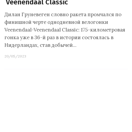
Veenendaal Classic
Дилан Груневеген словно ракета промчался по
финишной черте однодневной велогонки
Veenendaal-Veenendaal Classic: 175-километровая
гонка уже в 36-й раз в истории состоялась в
Нидерландах, став добычей…
20/05/2023