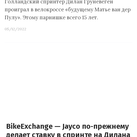
Голландский спринтер Дилан Груневеген
проиграл в велокроссе «будущему Матье ван дер
Пулу». Этому парнишке всего 15 лет.
05/12/2022
BikeExchange — Jayco по-прежнему
делает ставку в спринте на Дилана