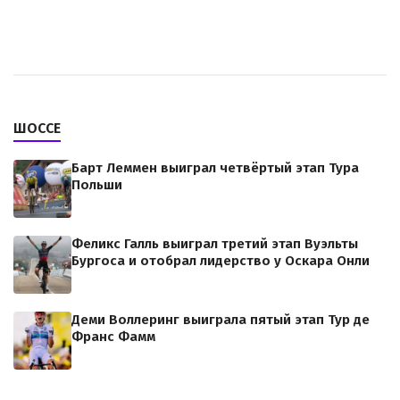
ШОССЕ
Барт Леммен выиграл четвёртый этап Тура
Польши
Феликс Галль выиграл третий этап Вуэльты
Бургоса и отобрал лидерство у Оскара Онли
Деми Воллеринг выиграла пятый этап Тур де
Франс Фамм