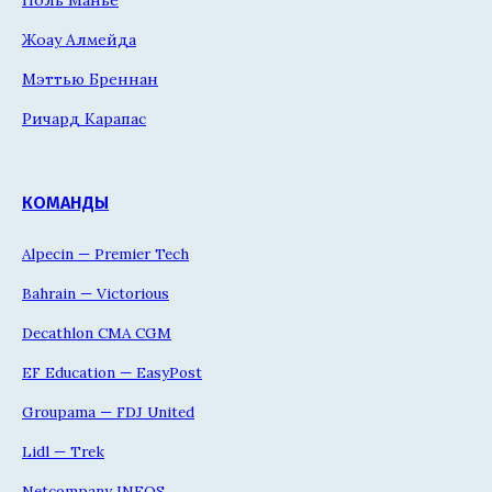
Жоау Алмейда
Мэттью Бреннан
Ричард Карапас
КОМАНДЫ
Alpecin — Premier Tech
Bahrain — Victorious
Decathlon CMA CGM
EF Education — EasyPost
Groupama — FDJ United
Lidl — Trek
Netcompany INEOS