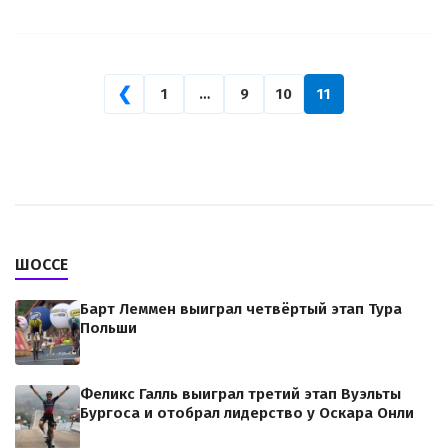
❮
1
…
9
10
11
ШОССЕ
Барт Леммен выиграл четвёртый этап Тура
Польши
Феликс Галль выиграл третий этап Вуэльты
Бургоса и отобрал лидерство у Оскара Онли