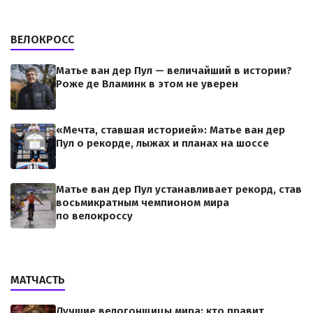
ВЕЛОКРОСС
Матье ван дер Пул — величайший в истории?
Роже де Вламинк в этом не уверен
«Мечта, ставшая историей»: Матье ван дер
Пул о рекорде, лыжах и планах на шоссе
Матье ван дер Пул устанавливает рекорд, став
восьмикратным чемпионом мира
по велокроссу
МАТЧАСТЬ
Лучшие велогонщицы мира: кто правит