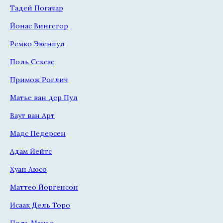
Тадей Погачар
Йонас Вингегор
Ремко Эвенпул
Поль Сексас
Примож Роглич
Матье ван дер Пул
Ваут ван Арт
Мадс Педерсен
Адам Йейтс
Хуан Аюсо
Маттео Йоргенсон
Исаак Дель Торо
Поль Манье