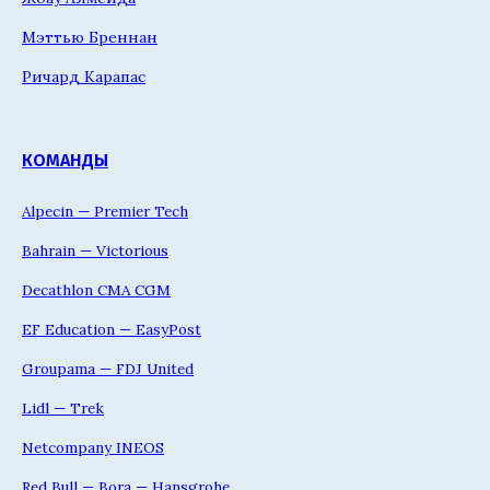
Мэттью Бреннан
Ричард Карапас
КОМАНДЫ
Alpecin — Premier Tech
Bahrain — Victorious
Decathlon CMA CGM
EF Education — EasyPost
Groupama — FDJ United
Lidl — Trek
Netcompany INEOS
Red Bull — Bora — Hansgrohe