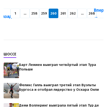
←
Впере
1
…
258
259
260
261
262
…
268
Назад
→
ШОССЕ
Барт Леммен выиграл четвёртый этап Тура
Польши
Феликс Галль выиграл третий этап Вуэльты
Бургоса и отобрал лидерство у Оскара Онли
Деми Воллеринг выиграла пятый этап Тур де