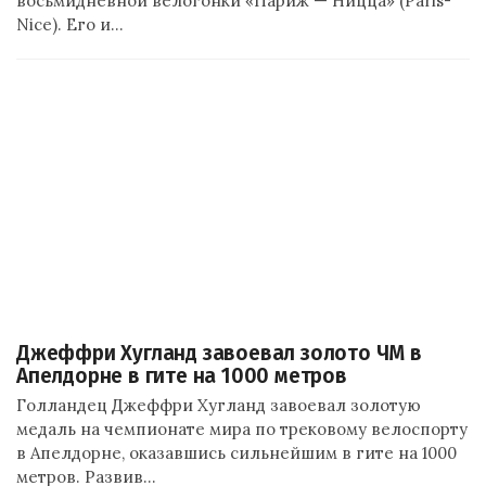
восьмидневной велогонки «Париж — Ницца» (Paris-
Nice). Его и…
Джеффри Хугланд завоевал золото ЧМ в
Апелдорне в гите на 1000 метров
Голландец Джеффри Хугланд завоевал золотую
медаль на чемпионате мира по трековому велоспорту
в Апелдорне, оказавшись сильнейшим в гите на 1000
метров. Развив…