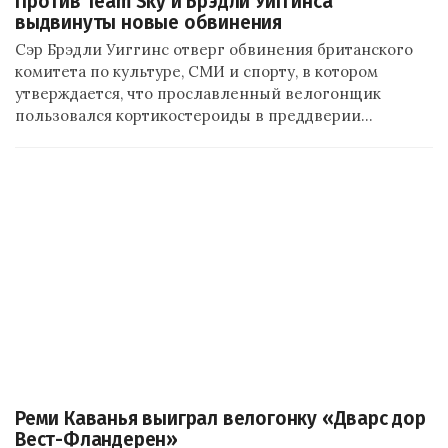
Против Team Sky и Брэдли Уиггинса
выдвинуты новые обвинения
Сэр Брэдли Уиггинс отверг обвинения британского
комитета по культуре, СМИ и спорту, в котором
утверждается, что прославленный велогонщик
пользовался кортикостероиды в преддверии…
Реми Каванья выиграл велогонку «Дварс дор
Вест-Фландерен»