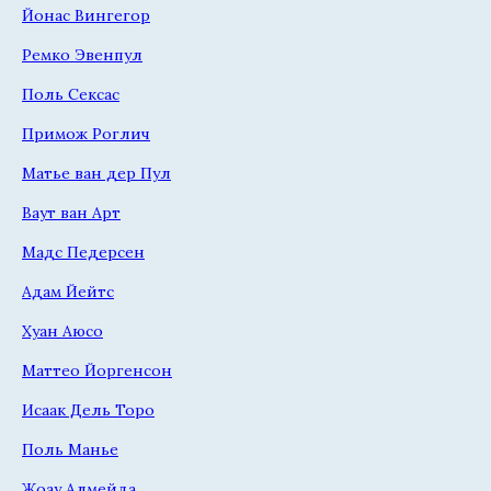
Йонас Вингегор
Ремко Эвенпул
Поль Сексас
Примож Роглич
Матье ван дер Пул
Ваут ван Арт
Мадс Педерсен
Адам Йейтс
Хуан Аюсо
Маттео Йоргенсон
Исаак Дель Торо
Поль Манье
Жоау Алмейда