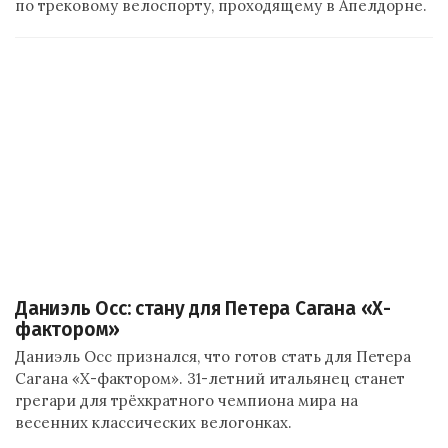
по трековому велоспорту, проходящему в Апелдорне.
Даниэль Осс: стану для Петера Сагана «Х-
фактором»
Даниэль Осс признался, что готов стать для Петера
Сагана «Х-фактором». 31-летний итальянец станет
грегари для трёхкратного чемпиона мира на
весенних классических велогонках.