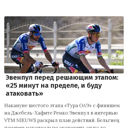
Эвенпул перед решающим этапом:
«25 минут на пределе, и буду
атаковать»
Накануне шестого этапа «Тура ОАЭ» с финишем
на Джебель-Хафите Ремко Эвенпул в интервью
VTM NIEUWS раскрыл план действий. Бельгиец
намерен максимально экономить силы до