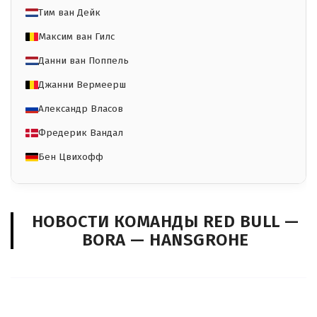
Тим ван Дейк
Максим ван Гилс
Данни ван Поппель
Джанни Вермеерш
Александр Власов
Фредерик Вандал
Бен Цвихофф
НОВОСТИ КОМАНДЫ RED BULL —
BORA — HANSGROHE