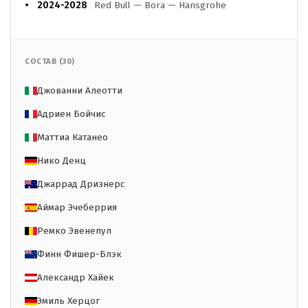
2024-2028
Red Bull — Bora — Hansgrohe
СОСТАВ (30)
Джованни Алеотти
Адриен Бойчис
Маттиа Катанео
Нико Денц
Джаррад Дризнерс
Аймар Эчеберрия
Ремко Эвенепул
Финн Фишер-Блэк
Александр Хайек
Эмиль Херцог