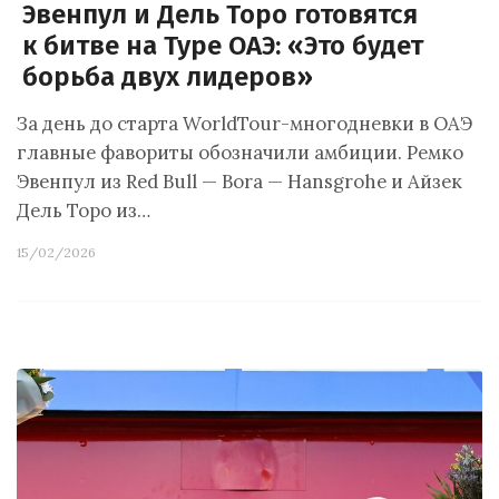
Эвенпул и Дель Торо готовятся
к битве на Туре ОАЭ: «Это будет
борьба двух лидеров»
За день до старта WorldTour-многодневки в ОАЭ
главные фавориты обозначили амбиции. Ремко
Эвенпул из Red Bull — Bora — Hansgrohe и Айзек
Дель Торо из…
15/02/2026