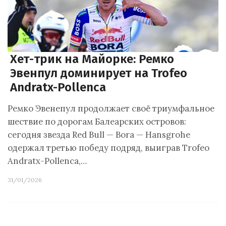
Хет-трик на Майорке: Ремко
Эвенпул доминирует на Trofeo
Andratx-Pollenca
Ремко Эвенепул продолжает своё триумфальное
шествие по дорогам Балеарских островов:
сегодня звезда Red Bull — Bora — Hansgrohe
одержал третью победу подряд, выиграв Trofeo
Andratx-Pollenca,…
31/01/2026