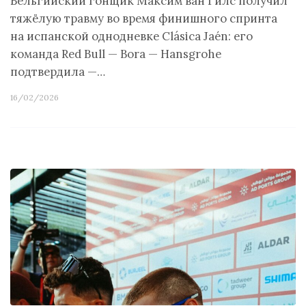
Бельгийский гонщик Максим ван Гилс получил
тяжёлую травму во время финишного спринта
на испанской однодневке Clásica Jaén: его
команда Red Bull — Bora — Hansgrohe
подтвердила —…
16/02/2026