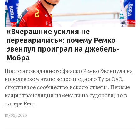
«Вчерашние усилия не
переварились»: почему Ремко
Эвенпул проиграл на Джебель-
Мобра
После неожиданного фиаско Ремко Эвенпула на
королевском этапе велосипедного Тура ОАЭ,
спортивное сообщество искало ответы. Первые
кадры трансляции намекали на судороги, но в
лагере Red…
18/02/2026