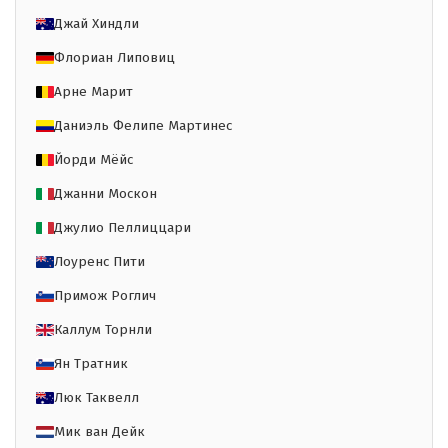
Джай Хиндли
Флориан Липовиц
Арне Марит
Даниэль Фелипе Мартинес
Йорди Мёйс
Джанни Москон
Джулио Пеллиццари
Лоуренс Пити
Примож Роглич
Каллум Торнли
Ян Тратник
Люк Таквелл
Мик ван Дейк