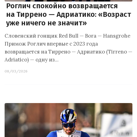
Роглич спокойно возвращается
на Тиррено — Адриатико: «Возраст
уже ничего не значит»
Словенский гонщик Red Bull — Bora — Hansgrohe
Примож Роглич впервые с 2023 года
возвращается на Тиррено — Адриатико (Tirreno —
Adriatico) — одну из…
08/03/2026