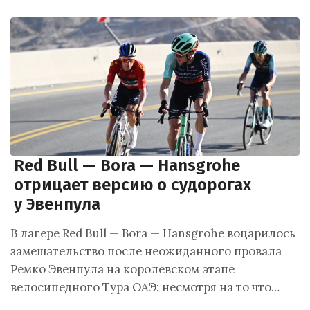
Red Bull — Bora — Hansgrohe
отрицает версию о судорогах
у Эвенпула
В лагере Red Bull — Bora — Hansgrohe воцарилось
замешательство после неожиданного провала
Ремко Эвенпула на королевском этапе
велосипедного Тура ОАЭ: несмотря на то что…