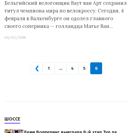
Бельгийский велогонщик Ваут ван Арт сохранил
титул чемпиона мира по велокроссу. Сегодня, 4
февраля в Валкенбурге он одолел главного
своего соперника — голландца Матье Ван…
04/02/2018
❮
1
…
4
5
6
ШОССЕ
Деми Воллеринг выиграла 8-й этап Тур де