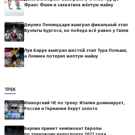
Франс Фамм и захватила жёлтую майку
Джулио Пеллиццари выиграл финальный этап
Вуэльты Бургоса, но победа всё равно у Галля
Луи Барре выиграл шестой этап Тура Польши,
а Леммен потерял желтую майку
ТРЕК
Юниорский ЧЕ по треку: Италия доминирует,
Россия и Германия берут золото
Берлин примет чемпионат Европы
по трековому велоспорту 2027 года