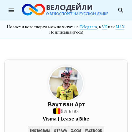
menu
search
Новости велоспорта можно читать в
Telegram
, в
VK
или
MAX
.
Подписывайтесь!
Ваут ван Арт
Бельгия
Visma | Lease a Bike
INSTAGRAM
STRAVA
X.COM
FACEBOOK