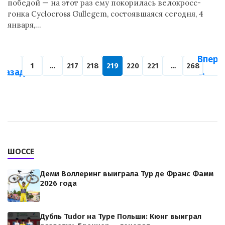
победой — на этот раз ему покорилась велокросс-
гонка Cyclocross Gullegem, состоявшаяся сегодня, 4
января,…
←
Впере
1
…
217
218
219
220
221
…
268
Назад
→
ШОССЕ
Деми Воллеринг выиграла Тур де Франс Фамм
2026 года
Дубль Tudor на Туре Польши: Кюнг выиграл