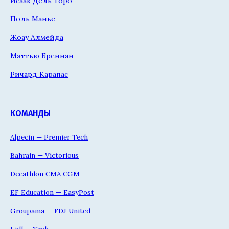
Исаак Дель Торо
Поль Манье
Жоау Алмейда
Мэттью Бреннан
Ричард Карапас
КОМАНДЫ
Alpecin — Premier Tech
Bahrain — Victorious
Decathlon CMA CGM
EF Education — EasyPost
Groupama — FDJ United