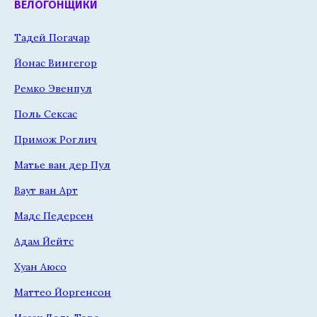
ВЕЛОГОНЩИКИ
Тадей Погачар
Йонас Вингегор
Ремко Эвенпул
Поль Сексас
Примож Роглич
Матье ван дер Пул
Ваут ван Арт
Мадс Педерсен
Адам Йейтс
Хуан Аюсо
Маттео Йоргенсон