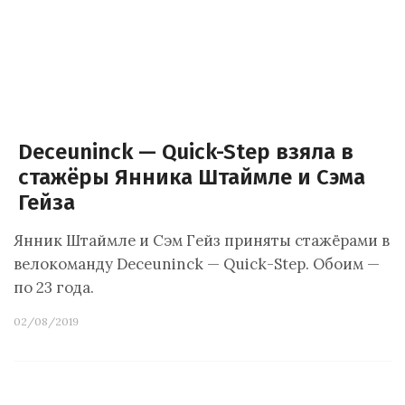
Deceuninck — Quick-Step взяла в
стажёры Янника Штаймле и Сэма
Гейза
Янник Штаймле и Сэм Гейз приняты стажёрами в
велокоманду Deceuninck — Quick-Step. Обоим —
по 23 года.
02/08/2019