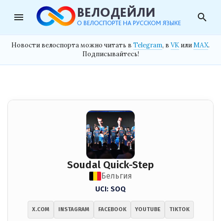
menu
search
Новости велоспорта можно читать в
Telegram
, в
VK
или
MAX
.
Подписывайтесь!
Soudal Quick-Step
Бельгия
UCI: SOQ
X.COM
INSTAGRAM
FACEBOOK
YOUTUBE
TIKTOK