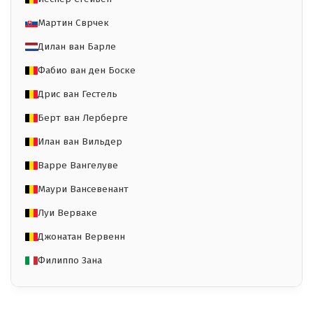
Мартин Сврчек
Дилан ван Барле
Фабио ван ден Боске
Дрис ван Гестель
Берт ван Лерберге
Илан ван Вильдер
Варре Вангелуве
Маури Вансевенант
Луи Верваке
Джонатан Вервенн
Филиппо Зана