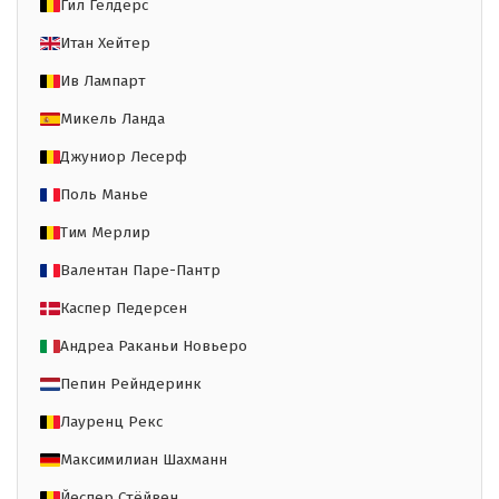
Гил Гелдерс
Итан Хейтер
Ив Лампарт
Микель Ланда
Джуниор Лесерф
Поль Манье
Тим Мерлир
Валентан Паре-Пантр
Каспер Педерсен
Андреа Раканьи Новьеро
Пепин Рейндеринк
Лауренц Рекс
Максимилиан Шахманн
Йеспер Стёйвен