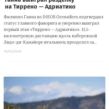
на Тиррено — Адриатико
Филиппо Ганна из INEOS Grenadiers подтвердил
статус главного фаворита и уверенно выиграл
первый этап «Тиррено — Адриатико». 11,5-
километровую дистанцию вдоль набережной
Лидо-ди-Камайоре итальянец преодолел за…
09/03/2026