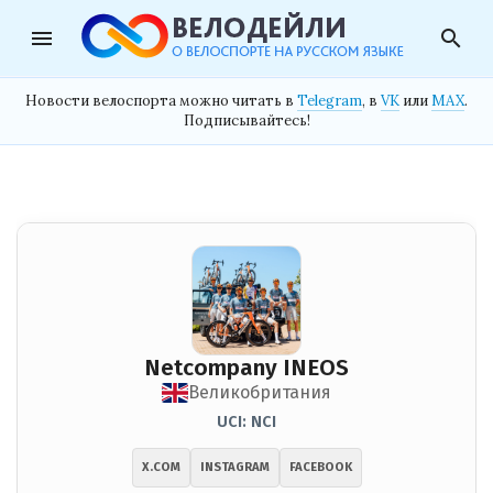
menu
search
Новости велоспорта можно читать в
Telegram
, в
VK
или
MAX
.
Подписывайтесь!
Netcompany INEOS
Великобритания
UCI: NCI
X.COM
INSTAGRAM
FACEBOOK