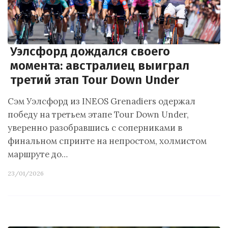
Уэлсфорд дождался своего
момента: австралиец выиграл
третий этап Tour Down Under
Сэм Уэлсфорд из INEOS Grenadiers одержал
победу на третьем этапе Tour Down Under,
уверенно разобравшись с соперниками в
финальном спринте на непростом, холмистом
маршруте до…
23/01/2026