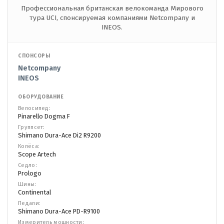
Профессиональная британская велокоманда Мирового
тура UCI, спонсируемая компаниями Netcompany и
INEOS.
СПОНСОРЫ
Netcompany
INEOS
ОБОРУДОВАНИЕ
Велосипед:
Pinarello Dogma F
Группсет:
Shimano Dura-Ace Di2 R9200
Колёса:
Scope Artech
Седло:
Prologo
Шины:
Continental
Педали:
Shimano Dura-Ace PD-R9100
Измеритель мощности: