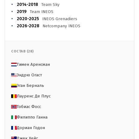
2014-2018
Team Sky
2019
Team INEOS
2020-2025
INEOS Grenadiers
2026-2028
Netcompany INEOS
СОСТАВ (28)
Тимен Аренсман
Эндрю Огаст
Эган Берналь
Лауренс Де Плус
Тобиас Фосс
Филиппо Ганна
Дориан Годон
Джек Хейг