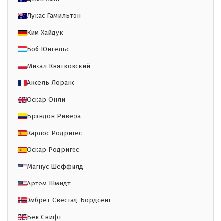
Лукас Гамильтон
Ким Хайдук
Боб Юнгельс
Михал Квятковский
Аксель Лоранс
Оскар Онли
Брэндон Ривера
Карлос Родригес
Оскар Родригес
Магнус Шеффилд
Артём Шмидт
Эмбрет Свестад-Бордсенг
Бен Свифт