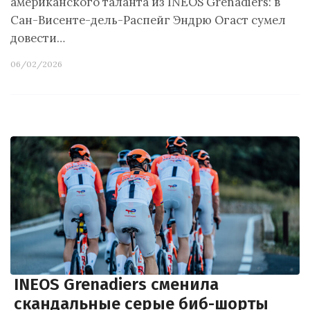
американского таланта из INEOS Grenadiers: в
Сан-Висенте-дель-Распейг Эндрю Огаст сумел
довести…
06/02/2026
INEOS Grenadiers сменила
скандальные серые биб-шорты