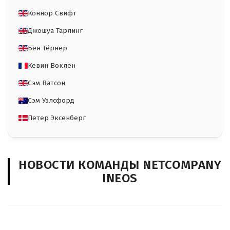
Коннор Свифт
Джошуа Тарлинг
Бен Тёрнер
Кевин Воклен
Сэм Ватсон
Сэм Уэлсфорд
Петер Эксенберг
НОВОСТИ КОМАНДЫ NETCOMPANY
INEOS