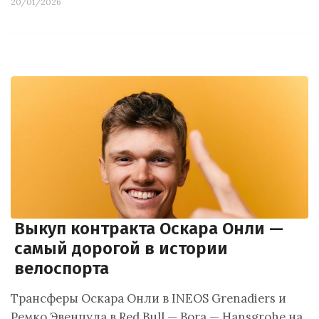
20/01/2026
Выкуп контракта Оскара Онли —
самый дорогой в истории
велоспорта
Трансферы Оскара Онли в INEOS Grenadiers и
Ремко Эвенпула в Red Bull — Bora — Hansgrohe на