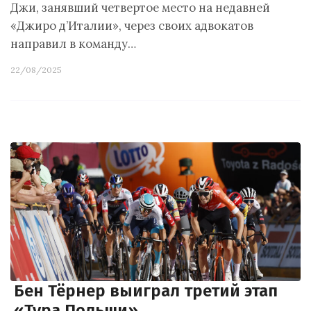
Джи, занявший четвертое место на недавней
«Джиро д’Италии», через своих адвокатов
направил в команду…
22/08/2025
Бен Тёрнер выиграл третий этап
«Тура Польши»