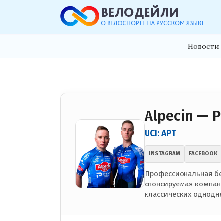
Новости 
Alpecin — P
UCI: APT
INSTAGRAM
FACEBOOK
Профессиональная бе
спонсируемая компани
классических однодне