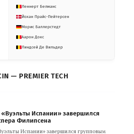
Леннерт Белманс
Йохан Прайс-Пейтерсен
Морис Баллерстедт
Аарон Докс
Линдсей Де Вильдер
IN — PREMIER TECH
п «Вуэльты Испании» завершился
спера Филипсена
Вуэльты Испании» завершился групповым