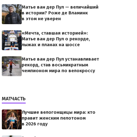
Матье ван дер Пул — величайший
в истории? Роже де Вламинк
в этом не уверен
«Мечта, ставшая историей»:
Матье ван дер Пул о рекорде,
лыжах и планах на шоссе
Матье ван дер Пул устанавливает
рекорд, став восьмикратным
чемпионом мира по велокроссу
МАТЧАСТЬ
Лучшие велогонщицы мира: кто
правит женским пелотоном
в 2026 году