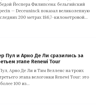
бедой Йеспера Филипсена: бельгийский
lpecin — Deceuninck показал великолепную
оследних 200 метрах 186,7-километровой…
ер Пул и Арно Де Ли сразились за
етьем этапе Renewi Tour
Пул, Арно Де Ли и Тим Велленс на троих
ретьего этапа велогонки Renewi Tour: это
 более 100 из…