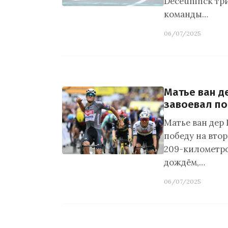
Deceuninck три
команды…
06/07/2025
Матье ван д
завоевал по
Матье ван дер 
победу на вто
209-километро
дождём,…
06/07/2025