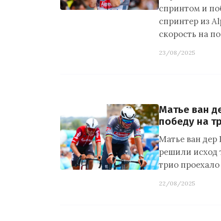
спринтом и по
спринтер из A
скорость на п
23/08/2025
Матье ван д
победу на тр
Матье ван дер 
решили исход т
трио проехало
22/08/2025