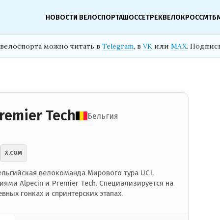
НОВОСТИ ВЕЛОСПОРТА
ШОССЕ
ТРЕК
ВЕЛОКРОСС
МТБ
велоспорта можно читать в
Telegram
, в
VK
или
MAX
. Подпис
remier Tech
Бельгия
X.COM
льгийская велокоманда Мирового тура UCI,
ями Alpecin и Premier Tech. Специализируется на
вных гонках и спринтерских этапах.