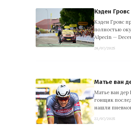
Кэден Гровс
Кэден Гровс пр
полностью оку
Alpecin — Dece
26/07/2025
Матье ван д
Матье ван дер
гонщик послед
нашли пневмо
22/07/2025