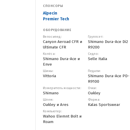
СПОНСОРЫ
Alpecin
Premier Tech
ОБОРУДОВАНИЕ
Велосипед:
Группсет:
Canyon Aeroad CFR и
Shimano Dura-Ace Di2
Ultimate CFR
R9200
Колёса:
Седло:
Shimano Dura-Ace и
Selle Italia
Enve
Шины:
Педали:
Vittoria
Shimano Dura-Ace PD-
R9100
Измеритель мощности:
Очки:
Shimano
Oakley
Шлем:
Форма:
Oakley и Ares
Kalas Sportswear
Компьютер:
Wahoo Elemnt Bolt и
Roam