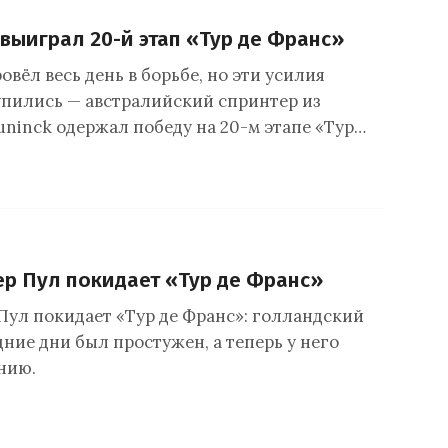
 выиграл 20-й этап «Тур де Франс»
овёл весь день в борьбе, но эти усилия
пились — австралийский спринтер из
uninck одержал победу на 20-м этапе «Тур…
ер Пул покидает «Тур де Франс»
 Пул покидает «Тур де Франс»: голландский
ние дни был простужен, а теперь у него
нию.