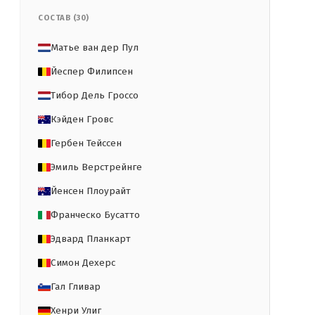
СОСТАВ (30)
Матье ван дер Пул
Йеспер Филипсен
Тибор Дель Гроссо
Кэйден Гровс
Гербен Тейссен
Эмиль Верстрейнге
Йенсен Плоурайт
Франческо Бусатто
Эдвард Планкарт
Симон Дехерс
Гал Гливар
Хенри Улиг