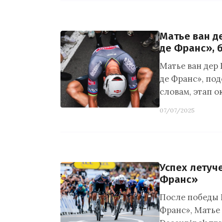
Матье ван де
де Франс», 
Матье ван дер
де Франс», под
словам, этап о
07/07/2025
Успех летуч
Франс»
После победы 
Франс», Матье 