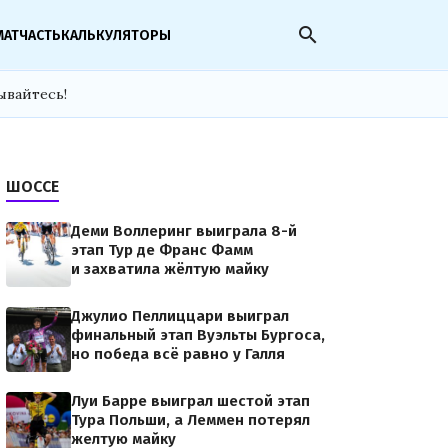
search
МАТЧАСТЬ
КАЛЬКУЛЯТОРЫ
ывайтесь!
ШОССЕ
Деми Воллеринг выиграла 8-й
этап Тур де Франс Фамм
и захватила жёлтую майку
Джулио Пеллиццари выиграл
финальный этап Вуэльты Бургоса,
но победа всё равно у Галля
Луи Барре выиграл шестой этап
Тура Польши, а Леммен потерял
желтую майку