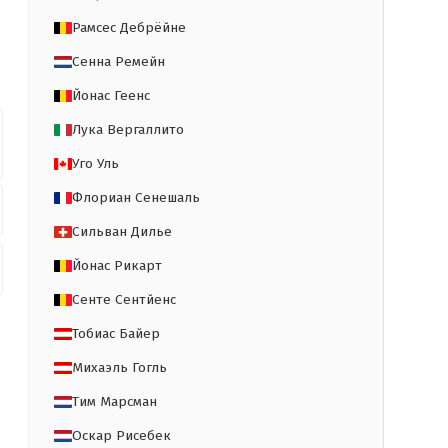
Рамсес Дебрёйне
Сенна Ремейн
Йонас Геенс
Лука Вергаллито
Уго Уль
Флориан Сенешаль
Сильван Дилье
Йонас Рикарт
Сенте Сентйенс
Тобиас Байер
Михаэль Гогль
Тим Марсман
Оскар Рисебек