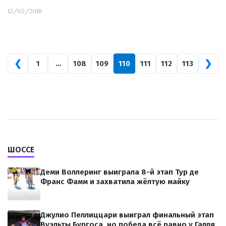
12/02/2018
❮
❯
1
…
108
109
110
111
112
113
ШОССЕ
Деми Воллеринг выиграла 8-й этап Тур де
Франс Фамм и захватила жёлтую майку
Джулио Пеллиццари выиграл финальный этап
Вуэльты Бургоса, но победа всё равно у Галля