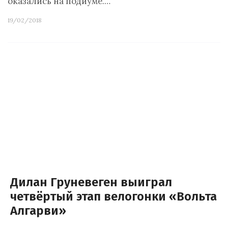
оказались на подиуме.…
19/02/2018
Дилан Груневеген выиграл
четвёртый этап велогонки «Вольта
Алгарви»