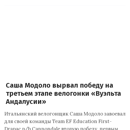
Саша Модоло вырвал победу на
третьем этапе велогонки «Вуэльта
Андалусии»
Итальянский велогонщик Саша Модоло завоевал
для своей команды Team EF Education First-
Drapac p/b Cannondale вторую победу, первым