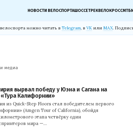
НОВОСТИ ВЕЛОСПОРТА
ШОССЕ
ТРЕК
ВЕЛОКРОСС
МТБ
велоспорта можно читать в
Telegram
, в
VK
или
MAX
. Подпис
 и медиа
ирия вырвал победу у Юэна и Сагана на
 «Тура Калифорнии»
я из Quick-Step Floors стал победителем первого
ифорнии» (Amgen Tour of California), обойдя
километрового этапа четвёрку один
спринтеров мира —…