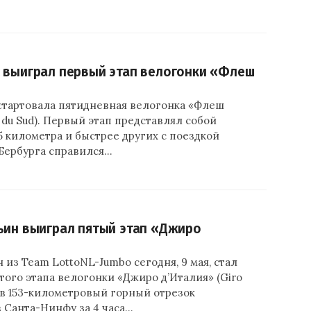
 выиграл первый этап велогонки «Флеш
стартовала пятидневная велогонка «Флеш
 du Sud). Первый этап представлял собой
5 километра и быстрее других с поездкой
 Бербурга справился…
ьин выиграл пятый этап «Джиро
 из Team LottoNL-Jumbo сегодня, 9 мая, стал
ого этапа велогонки «Джиро д’Италия» (Giro
ршив 153-километровый горный отрезок
 Санта-Нинфу за 4 часа…