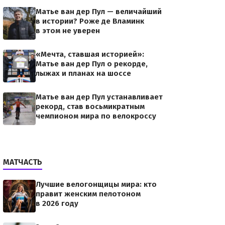
Матье ван дер Пул — величайший
в истории? Роже де Вламинк
в этом не уверен
«Мечта, ставшая историей»:
Матье ван дер Пул о рекорде,
лыжах и планах на шоссе
Матье ван дер Пул устанавливает
рекорд, став восьмикратным
чемпионом мира по велокроссу
МАТЧАСТЬ
Лучшие велогонщицы мира: кто
правит женским пелотоном
в 2026 году