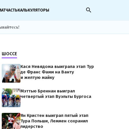
search
МАТЧАСТЬ
КАЛЬКУЛЯТОРЫ
ывайтесь!
ШОССЕ
Кася Невядома выиграла этап Тур
де Франс Фамм на Ванту
и желтую майку
Мэттью Бреннан выиграл
четвертый этап Вуэльты Бургоса
Ян Кристен выиграл пятый этап
Тура Польши, Леммен сохранил
лидерство