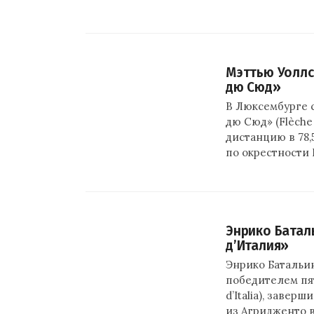
Мэттью Уоллс
дю Сюд»
В Люксембурге 
дю Сюд» (Flèche
дистанцию в 78,
по окрестности
Энрико Батал
д’Италия»
Энрико Батальин
победителем пят
d’Italia), заве
из Агридженто в