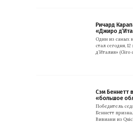
Ричард Карап
«Джиро д’Ита
Один из самых 
стал сегодня, 1
д’Италия» (Giro 
Сэм Беннетт 
«большое об
Победитель седьм
Беннетт признал
Вивиани из Quick