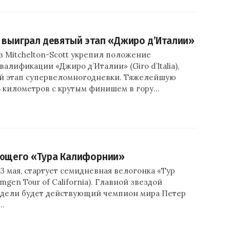
 выиграл девятый этап «Джиро д’Италии»
 Mitchelton-Scott укрепил положение
валификации «Джиро д’Италии» (Giro d’Italia),
й этап супервеломногодневки. Тяжелейшую
5 километров с крутым финишем в гору…
ующего «Тура Калифорнии»
13 мая, стартует семидневная велогонка «Тур
gen Tour of California). Главной звездой
дели будет действующий чемпион мира Петер
,…