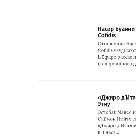
Насер Буанни
Cofidis
Отношения Насе
Cofidis ухудшаю
L’Equipe расска
и спортивного 
«Джиро д’Ита
Этну
Эстебан Чавес и
Саймон Йейтс с
«Джиро д’Италия»
в 4 часа…