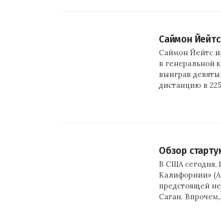
Саймон Йейтс
Саймон Йейтс из
в генеральной к
выиграв девяты
дистанцию в 22
Обзор старт
В США сегодня, 
Калифорнии» (Am
предстоящей не
Саган. Впрочем