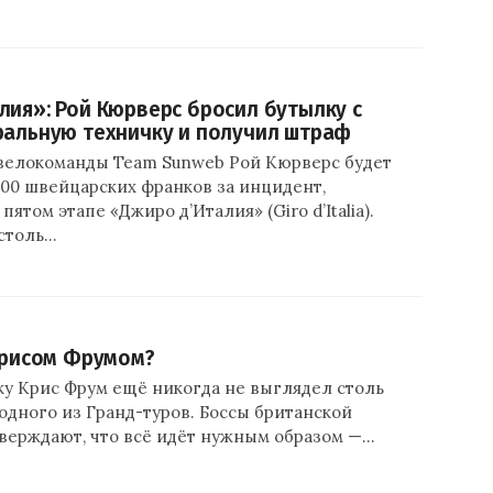
лия»: Рой Кюрверс бросил бутылку с
ральную техничку и получил штраф
велокоманды Team Sunweb Рой Кюрверс будет
100 швейцарских франков за инцидент,
ятом этапе «Джиро д’Италия» (Giro d’Italia).
столь…
 Крисом Фрумом?
ky Крис Фрум ещё никогда не выглядел столь
 одного из Гранд-туров. Боссы британской
верждают, что всё идёт нужным образом —…