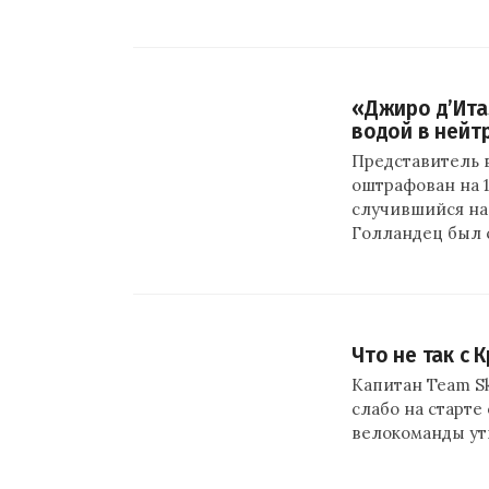
«Джиро д’Ита
водой в нейт
Представитель 
оштрафован на 
случившийся на п
Голландец был 
Что не так с
Капитан Team S
слабо на старте
велокоманды ут