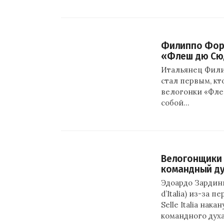
Филиппо Форт
«Флеш дю Сю
Итальянец Фили
стал первым, кт
велогонки «Флеш
собой…
Велогонщики 
командный ду
Эдоардо Зардин
d’Italia) из-за 
Selle Italia нак
командного дух