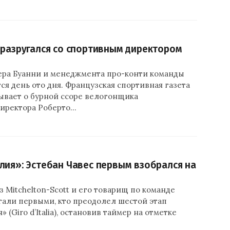
 разругался со спортивным директором
ра Буанни и менеджмента про-конти команды
тся день ото дня. Французская спортивная газета
зывает о бурной ссоре велогонщика
директора Роберто…
лия»: Эстебан Чавес первым взобрался на
з Mitchelton-Scott и его товарищ по команде
тали первыми, кто преодолел шестой этап
 (Giro d’Italia), остановив таймер на отметке