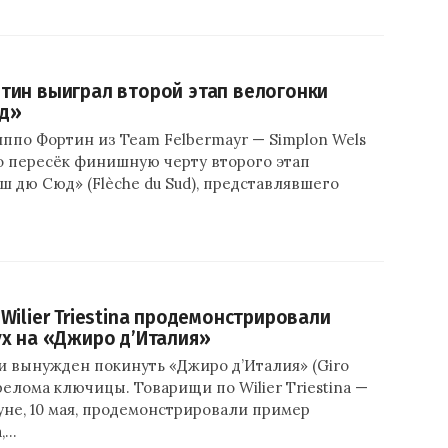
ин выиграл второй этап велогонки
д»
ппо Фортин из Team Felbermayr — Simplon Wels
о пересёк финишную черту второго этап
 дю Сюд» (Flèche du Sud), представлявшего
Wilier Triestina продемонстрировали
х на «Джиро д’Италия»
и вынужден покинуть «Джиро д’Италия» (Giro
перелома ключицы. Товарищи по Wilier Triestina —
ануне, 10 мая, продемонстрировали пример
а,…