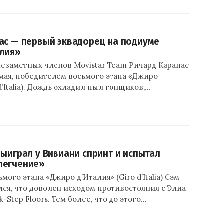
ас — первый эквадорец на подиуме
лия»
незаметных членов Movistar Team Ричард Карапас
2 мая, победителем восьмого этапа «Джиро
d’Italia). Дождь охладил пыл гонщиков,…
выиграл у Вивиани спринт и испытал
легчение»
ого этапа «Джиро д’Италия» (Giro d’Italia) Сэм
ся, что доволен исходом противостояния с Элиа
-Step Floors. Тем более, что до этого…