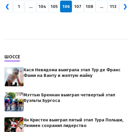
❮
❯
1
…
104
105
106
107
108
…
113
ШОССЕ
Кася Невядома выиграла этап Тур де Франс
Фамм на Ванту и желтую майку
Мэттью Бреннан выиграл четвертый этап
Вуэльты Бургоса
Ян Кристен выиграл пятый этап Тура Польши,
Леммен сохранил лидерство