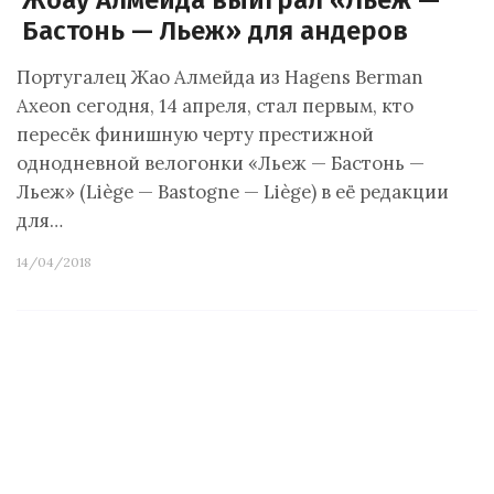
Жоау Алмейда выиграл «Льеж —
Бастонь — Льеж» для андеров
Португалец Жао Алмейда из Hagens Berman
Axeon сегодня, 14 апреля, стал первым, кто
пересёк финишную черту престижной
однодневной велогонки «Льеж — Бастонь —
Льеж» (Liège — Bastogne — Liège) в её редакции
для…
14/04/2018