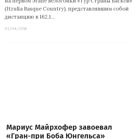
на первом этапе велогонки «Тур Страны Басков»
(Itzulia Basque Country), представлявшим собой
дистанцию в 162,1…
03/04/2018
Мариус Майрхофер завоевал
«Гран-при Боба Юнгельса»