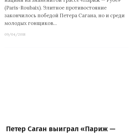
нацинй на знаменитой трассе «Париж — Рубе»
(Paris-Roubaix). Элитное противостояние
закончилось победой Петера Сагана, но и среди
молодых гонщиков…
09/04/2018
Петер Саган выиграл «Париж —