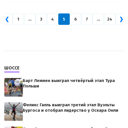
❮
❯
1
…
3
4
5
6
7
…
24
ШОССЕ
Барт Леммен выиграл четвёртый этап Тура
Польши
Феликс Галль выиграл третий этап Вуэльты
Бургоса и отобрал лидерство у Оскара Онли