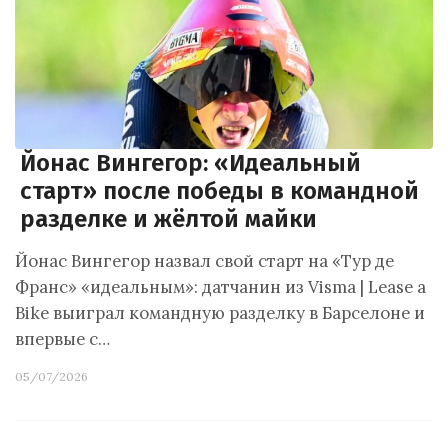
Йонас Вингегор: «Идеальный
старт» после победы в командной
разделке и жёлтой майки
Йонас Вингегор назвал свой старт на «Тур де
Франс» «идеальным»: датчанин из Visma | Lease a
Bike выиграл командную разделку в Барселоне и
впервые с…
05/07/2026