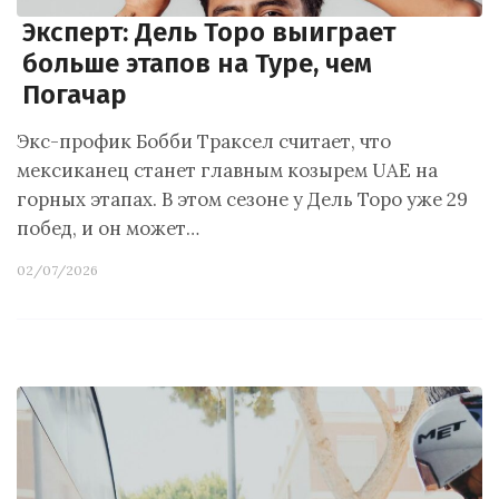
Эксперт: Дель Торо выиграет
больше этапов на Туре, чем
Погачар
Экс-профик Бобби Траксел считает, что
мексиканец станет главным козырем UAE на
горных этапах. В этом сезоне у Дель Торо уже 29
побед, и он может…
02/07/2026