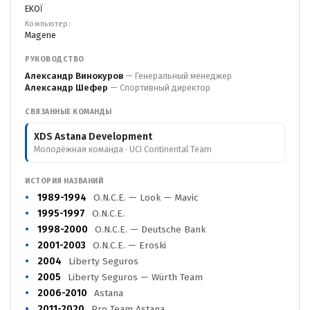
EKOÏ
Компьютер:
Magene
РУКОВОДСТВО
Александр Винокуров
— Генеральный менеджер
Александр Шефер
— Спортивный директор
СВЯЗАННЫЕ КОМАНДЫ
XDS Astana Development
Молодёжная команда · UCI Continental Team
ИСТОРИЯ НАЗВАНИЙ
1989-1994
O.N.C.E. — Look — Mavic
1995-1997
O.N.C.E.
1998-2000
O.N.C.E. — Deutsche Bank
2001-2003
O.N.C.E. — Eroski
2004
Liberty Seguros
2005
Liberty Seguros — Würth Team
2006-2010
Astana
2011-2020
Pro Team Astana