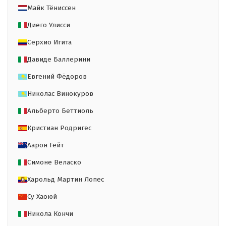
Майк Тёниссен
Диего Улисси
Серхио Игита
Давиде Баллерини
Евгений Фёдоров
Николас Винокуров
Альберто Беттиоль
Кристиан Родригес
Аарон Гейт
Симоне Веласко
Харольд Мартин Лопес
Су Хаоюй
Никола Кончи