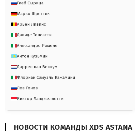
Глеб Сырица
Марко Шреттль
Арьен Ливинс
Давиде Тонеатти
Алессандро Ромеле
Антон Кузьмин
Даррен ван Беккум
Флориан Самуэль Кажамини
Лев Гонов
Виктор Ланджеллотти
НОВОСТИ КОМАНДЫ XDS ASTANA