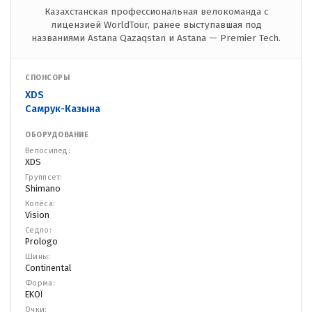
Казахстанская профессиональная велокоманда с
лицензией WorldTour, ранее выступавшая под
названиями Astana Qazaqstan и Astana — Premier Tech.
СПОНСОРЫ
XDS
Самрук-Казына
ОБОРУДОВАНИЕ
Велосипед:
XDS
Группсет:
Shimano
Колёса:
Vision
Седло:
Prologo
Шины:
Continental
Форма:
EKOÏ
Очки: