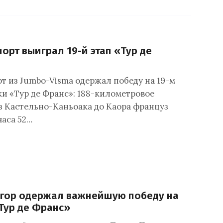
орт выиграл 19-й этап «Тур де
т из Jumbo-Visma одержал победу на 19-м
ки «Тур де Франс»: 188-километровое
з Кастельно-Каньоака до Каора француз
часа 52…
егор одержал важнейшую победу на
«Тур де Франс»