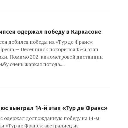
псен одержал победу в Каркасоне
ен добился победы на «Тур де Франс»:
lpecin — Deceuninck покорился 15-й этап
вки. Помимо 202-километровой дистанции
ьбу очень жаркая погода.…
юс выиграл 14-й этап «Тур де Франс»
 одержал долгожданную победу на 14-м
и «Тур де Франс»: австралиец из