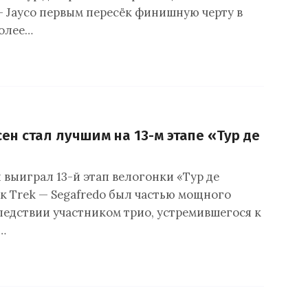
— Jayco первым пересёк финишную черту в
олее…
ен стал лучшим на 13-м этапе «Тур де
 выиграл 13-й этап велогонки «Тур де
к Trek — Segafredo был частью мощного
следствии участником трио, устремившегося к
…