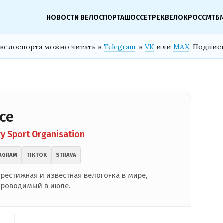
НОВОСТИ ВЕЛОСПОРТА
ШОССЕ
ТРЕК
ВЕЛОКРОСС
МТБ
велоспорта можно читать в
Telegram
, в
VK
или
MAX
. Подпис
nce
y Sport Organisation
AGRAM
TIKTOK
STRAVA
престижная и известная велогонка в мире,
проводимый в июле.