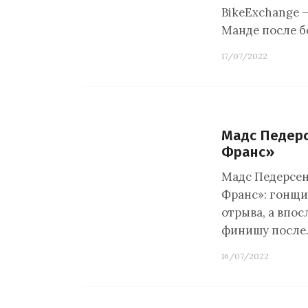
BikeExchange 
Манде после б
17/07/2022
Мадс Педерс
Франс»
Мадс Педерсен
Франс»: гонщи
отрыва, а впо
финишу после
16/07/2022