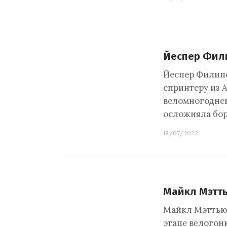
Йеспер Фили
Йеспер Филипс
спринтеру из A
веломногодне
осложняла бор
18/07/2022
Майкл Мэтть
Майкл Мэттьюс
этапе велогонк