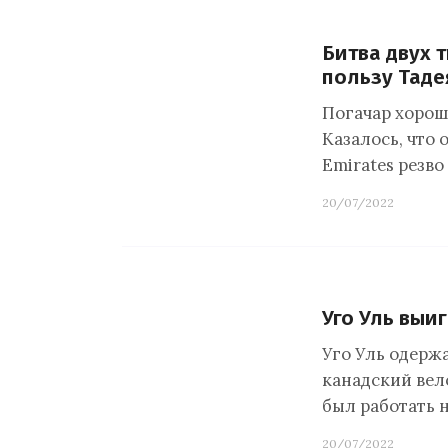
Битва двух 
пользу Таде
Погачар хорош
Казалось, что 
Emirates резво
20/07/2022
Уго Уль выиг
Уго Уль одержа
канадский вело
был работать 
20/07/2022