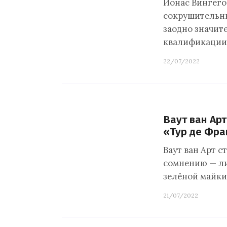
Йонас Вингего
сокрушительный
заодно значит
квалификации.
22/07/2022
Ваут ван Ар
«Тур де Фра
Ваут ван Арт с
сомнению — ли
зелёной майки
21/07/2022