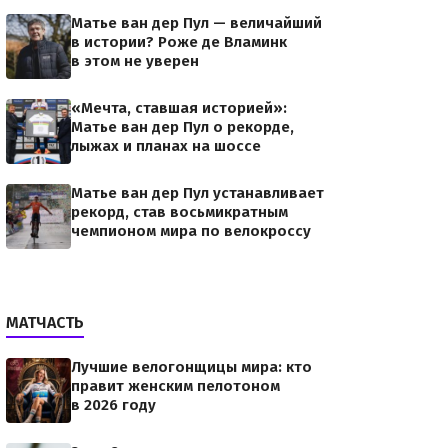
Матье ван дер Пул — величайший
в истории? Роже де Вламинк
в этом не уверен
«Мечта, ставшая историей»:
Матье ван дер Пул о рекорде,
лыжах и планах на шоссе
Матье ван дер Пул устанавливает
рекорд, став восьмикратным
чемпионом мира по велокроссу
МАТЧАСТЬ
Лучшие велогонщицы мира: кто
правит женским пелотоном
в 2026 году