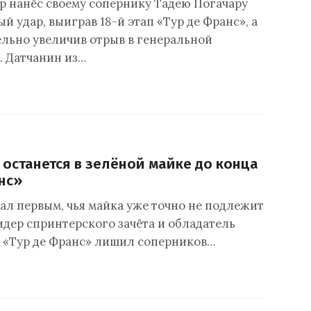
р нанёс своему сопернику Тадею Погачару
 удар, выиграв 18-й этап «Тур де Франс», а
ельно увеличив отрыв в генеральной
 Датчанин из…
т останется в зелёной майке до конца
нс»
тал первым, чья майка уже точно не подлежит
дер спринтерского зачёта и обладатель
 «Тур де Франс» лишил соперников…