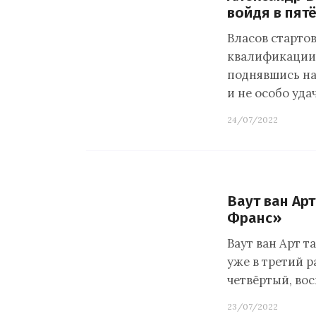
войдя в пят
Власов старто
квалификации 
поднявшись на 
и не особо уд
24/07/2022
Ваут ван Ар
Франс»
Ваут ван Арт т
уже в третий 
четвёртый, вос
23/07/2022