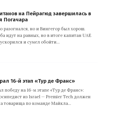
титанов на Пейрагюд завершилась в
я Погачара
о разогнался, но и Вингегор был хорош.
оба идут на равных, но в итоге капитан UAE
 ускорился и сумел обойти…
рал 16-й этап «Тур де Франс»
л победу на 16-м этапе «Тур де Франс»:
сипедист из Israel — Premier Tech должен
на товарища по команде Майкла…