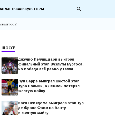
search
МАТЧАСТЬ
КАЛЬКУЛЯТОРЫ
ывайтесь!
ШОССЕ
Джулио Пеллиццари выиграл
финальный этап Вуэльты Бургоса,
но победа всё равно у Галля
Луи Барре выиграл шестой этап
Тура Польши, а Леммен потерял
желтую майку
Кася Невядома выиграла этап Тур
де Франс Фамм на Ванту
и желтую майку