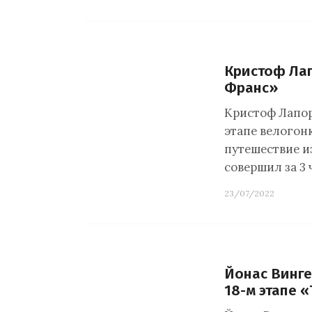
Кристоф Лап
Франс»
Кристоф Лапор
этапе велогон
путешествие и
совершил за 3 
23/07/2022
Йонас Винг
18-м этапе 